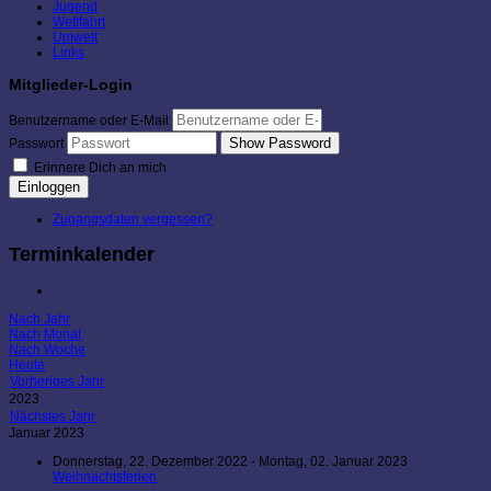
Jugend
Wettfahrt
Umwelt
Links
Mitglieder-Login
Benutzername oder E-Mail
Show Password
Passwort
Erinnere Dich an mich
Einloggen
Zugangsdaten vergessen?
Terminkalender
Nach Jahr
Nach Monat
Nach Woche
Heute
Vorheriges Jahr
2023
Nächstes Jahr
Januar 2023
Donnerstag, 22. Dezember 2022 - Montag, 02. Januar 2023
Weihnachtsferien