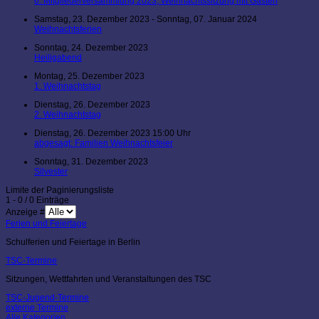
6. Mitgliederversammlung 2023, Weihnachtssitzung mit Gästen
Samstag, 23. Dezember 2023 - Sonntag, 07. Januar 2024
Weihnachtsferien
Sonntag, 24. Dezember 2023
Heiligabend
Montag, 25. Dezember 2023
1. Weihnachtstag
Dienstag, 26. Dezember 2023
2. Weihnachtstag
Dienstag, 26. Dezember 2023 15:00 Uhr
abgesagt: Familien Weihnachtsfeier
Sonntag, 31. Dezember 2023
Silvester
Limite der Paginierungsliste
1 - 0 / 0 Einträge
Anzeige #
Ferien und Feiertage
Schulferien und Feiertage in Berlin
TSC-Termine
Sitzungen, Wettfahrten und Veranstaltungen des TSC
TSC-Jugend-Termine
externe Termine
Alle Kategorien ...