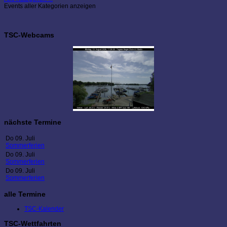
Events aller Kategorien anzeigen
TSC-Webcams
nächste Termine
Do 09. Juli
Sommerferien
Do 09. Juli
Sommerferien
Do 09. Juli
Sommerferien
alle Termine
TSC-Kalender
TSC-Wettfahrten