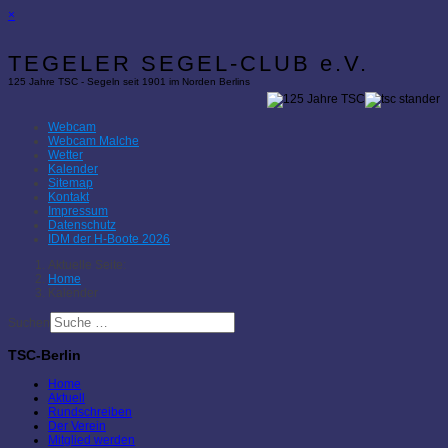
×
TEGELER SEGEL-CLUB e.V.
125 Jahre TSC - Segeln seit 1901 im Norden Berlins
Webcam
Webcam Malche
Wetter
Kalender
Sitemap
Kontakt
Impressum
Datenschutz
IDM der H-Boote 2026
Aktuelle Seite:
Home
Kalender
Suchen
TSC-Berlin
Home
Aktuell
Rundschreiben
Der Verein
Mitglied werden