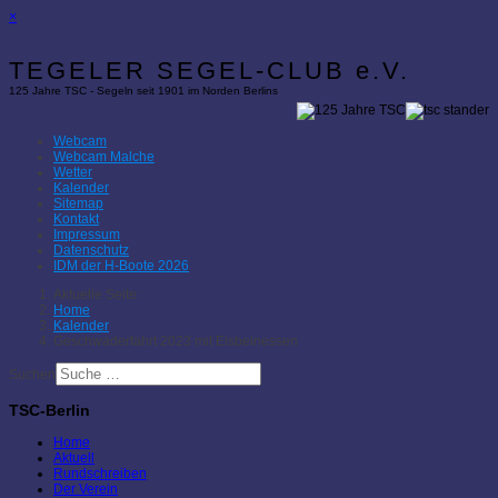
×
TEGELER SEGEL-CLUB e.V.
125 Jahre TSC - Segeln seit 1901 im Norden Berlins
Webcam
Webcam Malche
Wetter
Kalender
Sitemap
Kontakt
Impressum
Datenschutz
IDM der H-Boote 2026
Aktuelle Seite:
Home
Kalender
Geschwaderfahrt 2023 mit Eisbeinessen
Suchen
TSC-Berlin
Home
Aktuell
Rundschreiben
Der Verein