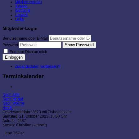
Mitglied werden
Jugend
Wettfahrt
Umwelt
Links
Mitglieder-Login
Benutzername oder E-Mail
Show Password
Passwort
Erinnere Dich an mich
Einloggen
Zugangsdaten vergessen?
Terminkalender
Nach Jahr
Nach Monat
Nach Woche
Heute
Geschwaderfahrt 2023 mit Eisbeinessen
Samstag, 21. Oktober 2023, 13:00 Uhr
Aufrufe
: 4987
Kontakt
Christian Ladewig
Liebe TSCer,