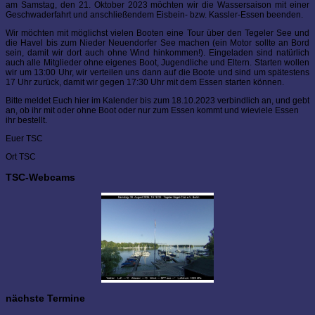
am Samstag, den 21. Oktober 2023 möchten wir die Wassersaison mit einer
Geschwaderfahrt und anschließendem Eisbein- bzw. Kassler-Essen beenden.
Wir möchten mit möglichst vielen Booten eine Tour über den Tegeler See und
die Havel bis zum Nieder Neuendorfer See machen (ein Motor sollte an Bord
sein, damit wir dort auch ohne Wind hinkommen!). Eingeladen sind natürlich
auch alle Mitglieder ohne eigenes Boot, Jugendliche und Eltern. Starten wollen
wir um 13:00 Uhr, wir verteilen uns dann auf die Boote und sind um spätestens
17 Uhr zurück, damit wir gegen 17:30 Uhr mit dem Essen starten können.
Bitte meldet Euch hier im Kalender bis zum 18.10.2023 verbindlich an, und gebt
an, ob ihr mit oder ohne Boot oder nur zum Essen kommt und wieviele Essen
ihr bestellt.
Euer TSC
Ort
TSC
TSC-Webcams
nächste Termine