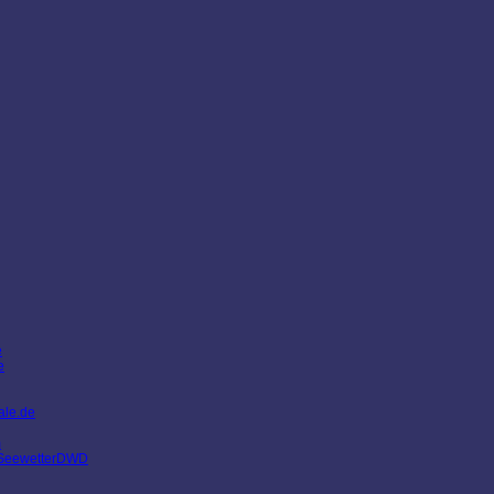
e
e
ale.de
m
eewetter
DWD