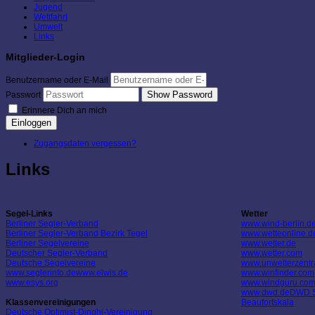
Jugend
Wettfahrt
Umwelt
Links
Mitglieder-Login
Benutzername oder E-Mail
Show Password
Passwort
Erinnere Dich an mich
Einloggen
Zugangsdaten vergessen?
Links
Segel-Links
Wetter
Berliner Segler-Verband
www.wind-berlin.d
Berliner Segler-Verband Bezirk Tegel
www.wetteonline.d
Berliner Segelvereine
www.wetter.de
Deutscher Segler-Verband
www.wetter.com
Deutsche Segelvereine
www.unwetterzentr
www.seglerinfo.de
www.elwis.de
www.winfinder.com
www.esys.org
www.windguru.co
www.dwd.de
DWD S
Klassenvereinigungen
Beaufortskala
Deutsche Optimist-Dinghi-Vereinigung