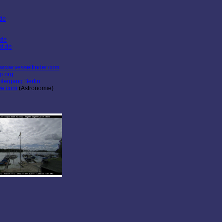
.de
.de
st.de
www.vesselfinder.com
p.org
tergang Berlin
ve.com
(Astronomie)