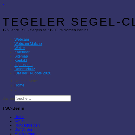
×
TEGELER SEGEL-CL
125 Jahre TSC - Segeln seit 1901 im Norden Berlins
Webcam
Webcam Malche
Wetter
Kalender
Sitemap
Kontakt
Impressum
Datenschutz
IDM der H-Boote 2026
Aktuelle Seite:
Home
Links
Suchen
TSC-Berlin
Home
Aktuell
Rundschreiben
Der Verein
Mitglied werden