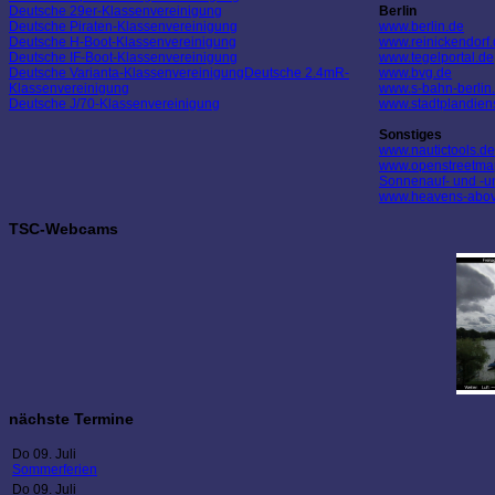
Deutsche 29er-Klassenvereinigung
Berlin
Deutsche Piraten-Klassenvereinigung
www.berlin.de
Deutsche H-Boot-Klassenvereinigung
www.reinickendorf
Deutsche IF-Boot-Klassenvereinigung
www.tegelportal.de
Deutsche Varianta-Klassenvereinigung
Deutsche 2.4mR-
www.bvg.de
Klassenvereinigung
www.s-bahn-berlin
Deutsche J/70-Klassenvereinigung
www.stadtplandien
Sonstiges
www.nautictools.de
www.openstreetma
Sonnenauf- und -un
www.heavens-abo
TSC-Webcams
nächste Termine
Do 09. Juli
Sommerferien
Do 09. Juli