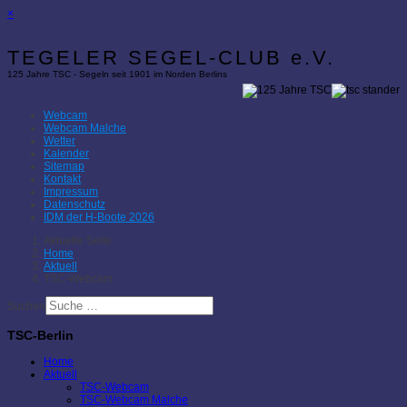
×
TEGELER SEGEL-CLUB e.V.
125 Jahre TSC - Segeln seit 1901 im Norden Berlins
Webcam
Webcam Malche
Wetter
Kalender
Sitemap
Kontakt
Impressum
Datenschutz
IDM der H-Boote 2026
Aktuelle Seite:
Home
Aktuell
TSC-Webcam
Suchen
TSC-Berlin
Home
Aktuell
TSC-Webcam
TSC-Webcam Malche