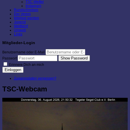
TSC-Wetter
Instagram
Rundschreiben
Der Verein
Mitglied werden
Jugend
Wettfahrt
Umwelt
Links
Mitglieder-Login
Benutzername oder E-Mail
Show Password
Passwort
Erinnere Dich an mich
Einloggen
Zugangsdaten vergessen?
TSC-Webcam