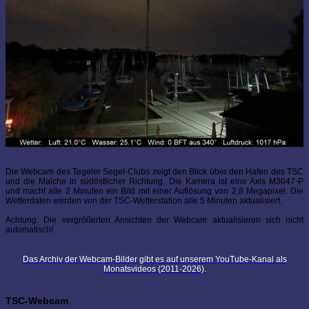
Die Webcam des Tegeler Segel-Clubs zeigt den Blick über den Hafen des TSC
und die Malche in südöstlicher Richtung. Die Kamera ist eine Axis M3047-P
und macht alle 2 Minuten ein Bild mit einer Auflösung von 2,8 Megapixel. Die
Wetterdaten werden von der TSC-Wetterstation alle 5 Minuten aktualisiert.
Achtung: Die vergrößerten Ansichten der Webcam aktualisieren sich nicht
automatisch!
Das Archiv der Webcam-Bilder gibt es auf unserem YouTube-Kanal als
Monatsvideos (2011-2026).
TSC-Webcam