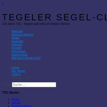
×
TEGELER SEGEL-CL
125 Jahre TSC - Segeln seit 1901 im Norden Berlins
Webcam
Webcam Malche
Wetter
Kalender
Sitemap
Kontakt
Impressum
Datenschutz
IDM der H-Boote 2026
Aktuelle Seite:
Home
Der Verein
Videos
Webcam-Videos
Suchen
TSC-Berlin
Home
Aktuell
Rundschreiben