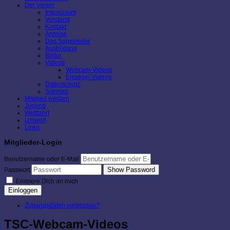
Der Verein
Impressum
Vorstand
Kontakt
Anreise
Das Segelrevier
Ausbildung
Bilder
Videos
Webcam-Videos
Eissegel-Videos
Datenschutz
Sitemap
Mitglied werden
Jugend
Wettfahrt
Umwelt
Links
Mitglieder-Login
Benutzername oder E-Mail
Show Password
Passwort
Erinnere Dich an mich
Einloggen
Zugangsdaten vergessen?
TSC-Webcam-Videos