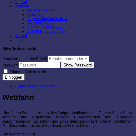
Jugend
Wettfahrt
Preis der Malche
Koffer-Cup
Tegeler Jüngstenfestival
Kurt-Weck-Preis
IDM der H-Boote 2026
ODM H-Boot J/70 2025
Umwelt
Links
Mitglieder-Login
Benutzername oder E-Mail
Show Password
Passwort
Erinnere Dich an mich
Einloggen
Zugangsdaten vergessen?
Wettfahrt
Hier finden Sie alles zu den diesjährigen Wettfahrten des Tegeler Segel-Clubs.
Termine und Ergebnisse unserer Clubwettfahrten und außerdem
Ausschreibungen, Zwischen- und Endergebnisse unserer offenen Wettfahrten!
Für diese haben sie die Möglichkeit zur Online-Meldung!
Die Wettfahrtleitung