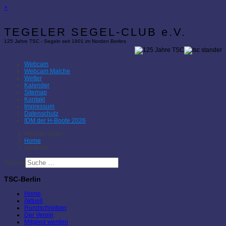
×
TEGELER SEGEL-CLUB e.V.
125 Jahre TSC - Segeln seit 1901 im Norden Berlins
Webcam
Webcam Malche
Wetter
Kalender
Sitemap
Kontakt
Impressum
Datenschutz
IDM der H-Boote 2026
Aktuelle Seite:
Home
Wettfahrt
Suchen
TSC-Berlin
Home
Aktuell
Rundschreiben
Der Verein
Mitglied werden