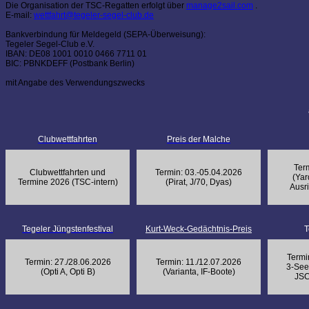
Die Organisation der TSC-Regatten erfolgt über
manage2sail.com
.
E-mail:
wettfahrt@tegeler-segel-club.de
Bankverbindung für Meldegeld (SEPA-Überweisung):
Tegeler Segel-Club e.V.
IBAN: DE08 1001 0010 0466 7711 01
BIC: PBNKDEFF (Postbank Berlin)
mit Angabe des Verwendungszwecks
Clubwettfahrten
Preis der Malche
Ter
Clubwettfahrten und
Termin: 03.-05.04.2026
(Yar
Termine 2026 (TSC-intern)
(Pirat, J/70, Dyas)
Ausr
Tegeler Jüngstenfestival
Kurt-Weck-Gedächtnis-Preis
T
Termi
Termin: 27./28.06.2026
Termin: 11./12.07.2026
3-See
(Opti A, Opti B)
(Varianta, IF-Boote)
JSC