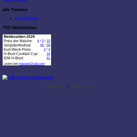
alle Termine
TSC-Kalender
TSC-Wettfahrten
Meldezahlen 2026
Preis der Malche:
4
/
5
/
19
Jüngstenfestival:
45
/
39
Kurt-Weck-Preis:
2
/
4
H-Boot Cocktail Cup :
10
IDM H-Boot:
41
Listen bei
manage2sail.com
Impressum
|
Datenschutz