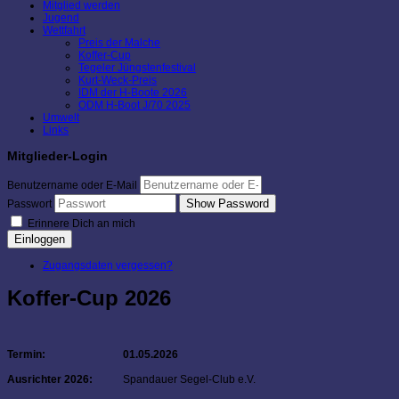
Mitglied werden
Jugend
Wettfahrt
Preis der Malche
Koffer-Cup
Tegeler Jüngstenfestival
Kurt-Weck-Preis
IDM der H-Boote 2026
ODM H-Boot J/70 2025
Umwelt
Links
Mitglieder-Login
Benutzername oder E-Mail
Show Password
Passwort
Erinnere Dich an mich
Einloggen
Zugangsdaten vergessen?
Koffer-Cup 2026
Termin:
01.05.2026
Ausrichter 2026:
Spandauer Segel-Club e.V.