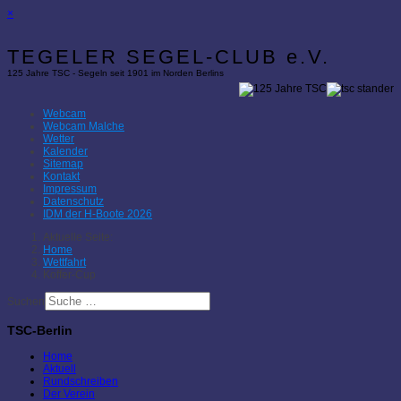
×
TEGELER SEGEL-CLUB e.V.
125 Jahre TSC - Segeln seit 1901 im Norden Berlins
Webcam
Webcam Malche
Wetter
Kalender
Sitemap
Kontakt
Impressum
Datenschutz
IDM der H-Boote 2026
Aktuelle Seite:
Home
Wettfahrt
Koffer-Cup
Suchen
TSC-Berlin
Home
Aktuell
Rundschreiben
Der Verein