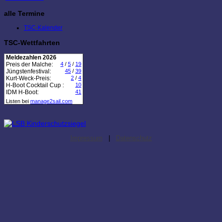
alle Termine
TSC-Kalender
TSC-Wettfahrten
Meldezahlen 2026
Preis der Malche:
4
/
5
/
19
Jüngstenfestival:
45
/
39
Kurt-Weck-Preis:
2
/
4
H-Boot Cocktail Cup :
10
IDM H-Boot:
41
Listen bei
manage2sail.com
Impressum
|
Datenschutz