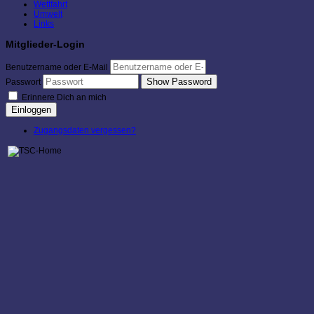
Wettfahrt
Umwelt
Links
Mitglieder-Login
Benutzername oder E-Mail
Show Password
Passwort
Erinnere Dich an mich
Einloggen
Zugangsdaten vergessen?