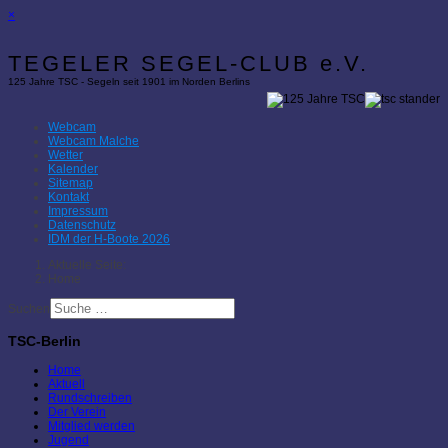
×
TEGELER SEGEL-CLUB e.V.
125 Jahre TSC - Segeln seit 1901 im Norden Berlins
Webcam
Webcam Malche
Wetter
Kalender
Sitemap
Kontakt
Impressum
Datenschutz
IDM der H-Boote 2026
Aktuelle Seite:
Home
Suchen
TSC-Berlin
Home
Aktuell
Rundschreiben
Der Verein
Mitglied werden
Jugend