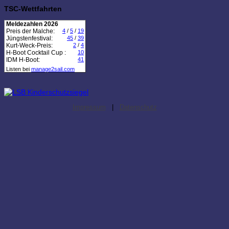
TSC-Wettfahrten
Meldezahlen 2026
Preis der Malche:
4
/
5
/
19
Jüngstenfestival:
45
/
39
Kurt-Weck-Preis:
2
/
4
H-Boot Cocktail Cup :
10
IDM H-Boot:
41
Listen bei
manage2sail.com
Impressum
|
Datenschutz