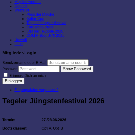
Mitglied werden
Jugend
Wettfahrt
Preis der Malche
Koffer-Cup
Tegeler Jüngstenfestival
Kurt-Weck-Preis
IDM der H-Boote 2026
ODM H-Boot J/70 2025
Umwelt
Links
Mitglieder-Login
Benutzername oder E-Mail
Show Password
Passwort
Erinnere Dich an mich
Einloggen
Zugangsdaten vergessen?
Tegeler Jüngstenfestival 2026
Termin:
27./28.06.2026
Bootsklassen:
Opti A, Opti B