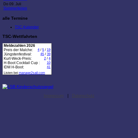
Do 09. Juli
Sommerferien
alle Termine
TSC-Kalender
TSC-Wettfahrten
Meldezahlen 2026
Preis der Malche:
4
/
5
/
19
Jüngstenfestival:
45
/
39
Kurt-Weck-Preis:
2
/
4
H-Boot Cocktail Cup :
10
IDM H-Boot:
41
Listen bei
manage2sail.com
Impressum
|
Datenschutz