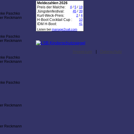
Meldezahlen 2026
Preis der Malche:
4
/
5
/
19
Jüngstenfestival:
45
/
39
nke Paschko
Kurt-Weck-Preis:
2
/
4
ter Reckmann
H-Boot Cocktail Cup :
10
IDM H-Boot:
41
Listen bei
manage2sail.com
nke Paschko
ter Reckmann
Impressum
|
Datenschutz
nke Paschko
ter Reckmann
nke Paschko
ter Reckmann
ter Reckmann