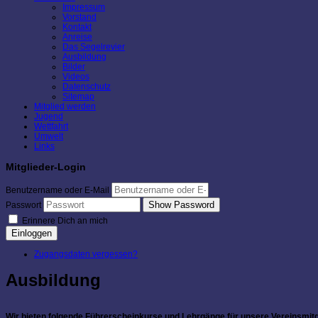
Impressum
Vorstand
Kontakt
Anreise
Das Segelrevier
Ausbildung
Bilder
Videos
Datenschutz
Sitemap
Mitglied werden
Jugend
Wettfahrt
Umwelt
Links
Mitglieder-Login
Benutzername oder E-Mail
Show Password
Passwort
Erinnere Dich an mich
Einloggen
Zugangsdaten vergessen?
Ausbildung
Wir bieten folgende Führerscheinkurse und Lehrgänge für unsere Vereinsmitg