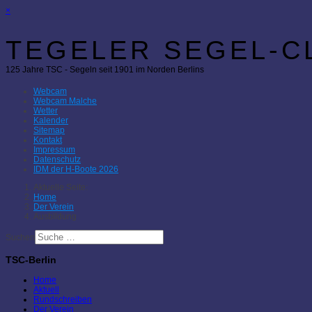
×
TEGELER SEGEL-CL
125 Jahre TSC - Segeln seit 1901 im Norden Berlins
Webcam
Webcam Malche
Wetter
Kalender
Sitemap
Kontakt
Impressum
Datenschutz
IDM der H-Boote 2026
Aktuelle Seite:
Home
Der Verein
Ausbildung
Suchen
TSC-Berlin
Home
Aktuell
Rundschreiben
Der Verein