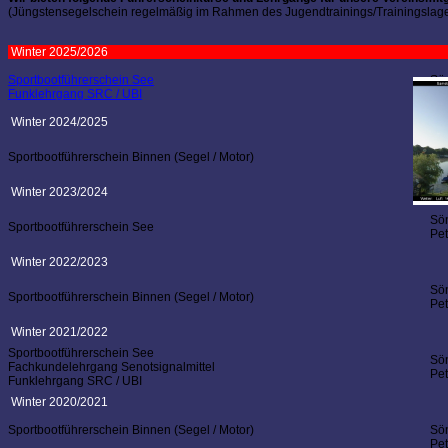
(Jüngstensegelschein regelmäßig im Rahmen des Jugendtrainings/Trainingslage
Winter 2025/2026
Sportbootführerschein See
Sö
Funklehrgang SRC / UBI
Chr
Winter 2024/2025
Sö
Sportbootführerschein Binnen (Segel / Motor)
Chr
Winter 2023/2024
Sö
Sportbootführerschein See
Pe
Winter 2022/2023
Sö
Sportbootführerschein Binnen (Segel / Motor)
Pe
Winter 2021/2022
Sportbootführerschein See
Sö
Fachkundelehrgang Senotsignalmittel
Pe
Funklehrgang SRC / UBI
Winter 2020/2021
Sportbootführerschein Binnen (Segel / Motor)
Sö
Pe