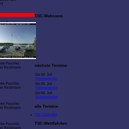
r)
TSC-Webcams
nke Paschko
istine Wassilew
nke Paschko
istine Wassilew
nke Paschko
nächste Termine
ter Reckmann
Do 09. Juli
Sommerferien
nke Paschko
Do 09. Juli
ter Reckmann
Sommerferien
Do 09. Juli
Sommerferien
nke Paschko
alle Termine
ter Reckmann
TSC-Kalender
TSC-Wettfahrten
nke Paschko
ter Reckmann