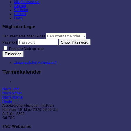
Mitglied werden
Jugend
Wettfahrt
Umwelt
Links
Mitglieder-Login
Benutzername oder E-Mail
Show Password
Passwort
Erinnere Dich an mich
Einloggen
Zugangsdaten vergessen?
Terminkalender
Nach Jahr
Nach Monat
Nach Woche
Heute
Arbeitsdienst Abslippen mit Kran
Samstag, 18. März 2023, 06:00 Uhr
Aufrufe
: 2365
Ort
TSC
TSC-Webcams