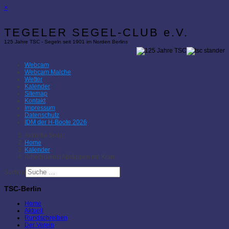
×
TEGELER SEGEL-CLUB e.V.
125 Jahre TSC - Segeln seit 1901 im Norden Berlins
Webcam
Webcam Malche
Wetter
Kalender
Sitemap
Kontakt
Impressum
Datenschutz
IDM der H-Boote 2026
Aktuelle Seite:
Home
Kalender
Arbeitsdienst Abslippen mit Kran
Suchen
TSC-Berlin
Home
Aktuell
Rundschreiben
Der Verein