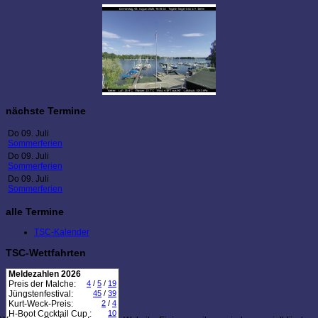
nächste Termine
Do 09. Juli
Sommerferien
Do 09. Juli
Sommerferien
Do 09. Juli
Sommerferien
alle Termine
TSC-Kalender
TSC-Wettfahrten
Meldezahlen 2026
Preis der Malche:
4
/
5
/
19
Jüngstenfestival:
45
/
39
Kurt-Weck-Preis:
2
/
4
H-Boot Cocktail Cup :
10