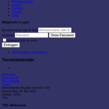
Mitglied werden
Jugend
Wettfahrt
Umwelt
Links
Mitglieder-Login
Benutzername oder E-Mail
Show Password
Passwort
Erinnere Dich an mich
Einloggen
Zugangsdaten vergessen?
Terminkalender
Nach Jahr
Nach Monat
Nach Woche
Heute
Himmelfahrts-Regatta Yardstick TSV
Donnerstag, 18. Mai 2023
Aufrufe
: 2765
TSV
TSC-Webcams