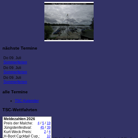
nächste Termine
Do 09. Juli
Sommerferien
Do 09. Juli
Sommerferien
Do 09. Juli
Sommerferien
alle Termine
TSC-Kalender
TSC-Wettfahrten
Meldezahlen 2026
Preis der Malche:
4
/
5
/
19
Jüngstenfestival:
45
/
39
Kurt-Weck-Preis:
2
/
4
H-Boot Cocktail Cup :
10