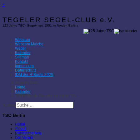
×
TEGELER SEGEL-CLUB e.V.
125 Jahre TSC - Segeln seit 1901 im Norden Berlins
Webcam
Webcam Malche
Wetter
Kalender
Sitemap
Kontakt
Impressum
Datenschutz
IDM der H-Boote 2026
Aktuelle Seite:
Home
Kalender
Himmelfahrts-Regatta Yardstick TSV
Suchen
TSC-Berlin
Home
Aktuell
Rundschreiben
Der Verein