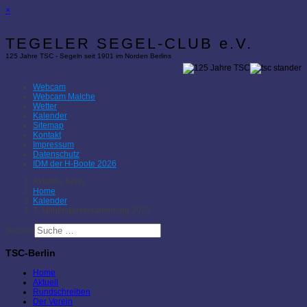
×
TEGELER SEGEL-CLUB e.V.
125 Jahre TSC - Segeln seit 1901 im Norden Berlins
Webcam
Webcam Malche
Wetter
Kalender
Sitemap
Kontakt
Impressum
Datenschutz
IDM der H-Boote 2026
Aktuelle Seite:
Home
Kalender
3. Mitgliederversammlung 2023
Suchen
TSC-Berlin
Home
Aktuell
Rundschreiben
Der Verein