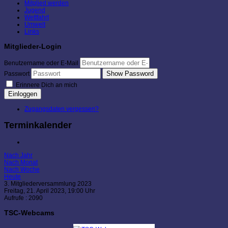
Mitglied werden
Jugend
Wettfahrt
Umwelt
Links
Mitglieder-Login
Benutzername oder E-Mail
Show Password
Passwort
Erinnere Dich an mich
Einloggen
Zugangsdaten vergessen?
Terminkalender
Nach Jahr
Nach Monat
Nach Woche
Heute
3. Mitgliederversammlung 2023
Freitag, 21. April 2023, 19:00 Uhr
Aufrufe
: 2090
TSC-Webcams