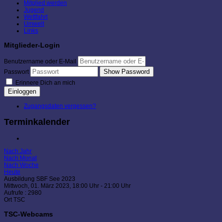
Mitglied werden
Jugend
Wettfahrt
Umwelt
Links
Mitglieder-Login
Benutzername oder E-Mail
Show Password
Passwort
Erinnere Dich an mich
Einloggen
Zugangsdaten vergessen?
Terminkalender
Nach Jahr
Nach Monat
Nach Woche
Heute
Ausbildung SBF See 2023
Mittwoch, 01. März 2023, 18:00 Uhr - 21:00 Uhr
Aufrufe
: 2980
Ort
TSC
TSC-Webcams