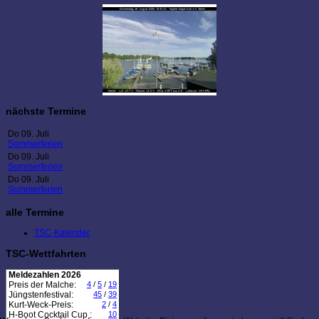
nächste Termine
Do 09. Juli
Sommerferien
Do 09. Juli
Sommerferien
Do 09. Juli
Sommerferien
alle Termine
TSC-Kalender
TSC-Wettfahrten
Meldezahlen 2026
Preis der Malche:
4
/
5
/
19
Jüngstenfestival:
45
/
39
Kurt-Weck-Preis:
2
/
4
H-Boot Cocktail Cup :
10