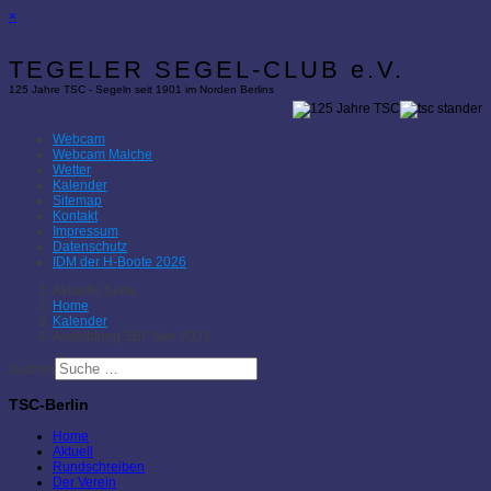
×
TEGELER SEGEL-CLUB e.V.
125 Jahre TSC - Segeln seit 1901 im Norden Berlins
Webcam
Webcam Malche
Wetter
Kalender
Sitemap
Kontakt
Impressum
Datenschutz
IDM der H-Boote 2026
Aktuelle Seite:
Home
Kalender
Ausbildung SBF See 2023
Suchen
TSC-Berlin
Home
Aktuell
Rundschreiben
Der Verein