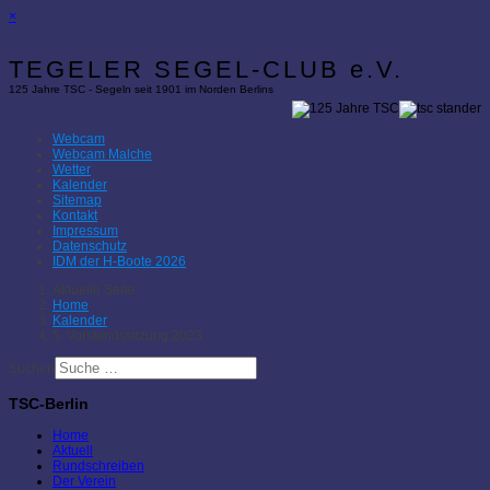
×
TEGELER SEGEL-CLUB e.V.
125 Jahre TSC - Segeln seit 1901 im Norden Berlins
Webcam
Webcam Malche
Wetter
Kalender
Sitemap
Kontakt
Impressum
Datenschutz
IDM der H-Boote 2026
Aktuelle Seite:
Home
Kalender
5. Vorstandssitzung 2023
Suchen
TSC-Berlin
Home
Aktuell
Rundschreiben
Der Verein