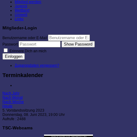
Mitglied werden
Jugend
Wettfahrt
Umwelt
Links
Mitglieder-Login
Benutzername oder E-Mail
Show Password
Passwort
Erinnere Dich an mich
Einloggen
Zugangsdaten vergessen?
Terminkalender
Nach Jahr
Nach Monat
Nach Woche
Heute
5. Vorstandssitzung 2023
Donnerstag, 08. Juni 2023, 19:00 Uhr
Aufrufe
: 2488
TSC-Webcams