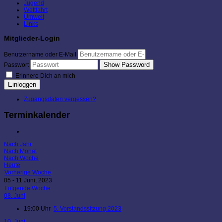
Jugend
Wettfahrt
Umwelt
Links
Mitglieder-Login
Benutzername oder E-Mail
Show Password
Passwort
Erinnere Dich an mich
Einloggen
Zugangsdaten vergessen?
Terminkalender
Nach Jahr
Nach Monat
Nach Woche
Heute
Vorherige Woche
05 - 11 Juni, 2023
Folgende Woche
08. Juni
19:00 Uhr
5. Vorstandssitzung 2023
10. Juni