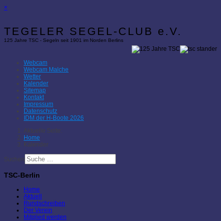
×
TEGELER SEGEL-CLUB e.V.
125 Jahre TSC - Segeln seit 1901 im Norden Berlins
Webcam
Webcam Malche
Wetter
Kalender
Sitemap
Kontakt
Impressum
Datenschutz
IDM der H-Boote 2026
Aktuelle Seite:
Home
Kalender
Suchen
TSC-Berlin
Home
Aktuell
Rundschreiben
Der Verein
Mitglied werden