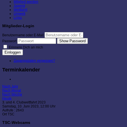
Mitglied werden
Jugend
Wettfahrt
Umwelt
Links
Mitglieder-Login
Benutzername oder E-Mail
Show Password
Passwort
Erinnere Dich an mich
Einloggen
Zugangsdaten vergessen?
Terminkalender
Nach Jahr
Nach Monat
Nach Woche
Heute
3. und 4. Clubwettfahrt 2023
Samstag, 10. Juni 2023, 12:00 Uhr
Aufrufe
: 2643
Ort
TSC
TSC-Webcams