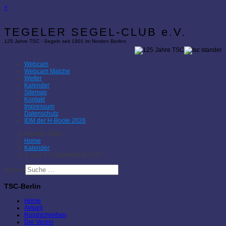
×
TEGELER SEGEL-CLUB e.V.
125 Jahre TSC - Segeln seit 1901 im Norden Berlins
Webcam
Webcam Malche
Wetter
Kalender
Sitemap
Kontakt
Impressum
Datenschutz
IDM der H-Boote 2026
Aktuelle Seite:
Home
Kalender
3. und 4. Clubwettfahrt 2023
Suchen
TSC-Berlin
Home
Aktuell
Rundschreiben
Der Verein