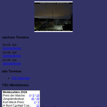
nächste Termine
Do 09. Juli
Sommerferien
Do 09. Juli
Sommerferien
Do 09. Juli
Sommerferien
alle Termine
TSC-Kalender
TSC-Wettfahrten
Meldezahlen 2026
Preis der Malche:
4
/
5
/
19
Jüngstenfestival:
45
/
39
Kurt-Weck-Preis:
2
/
4
H-Boot Cocktail Cup :
10