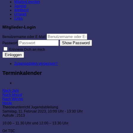
Mitglied werden
Jugend
Wettfahrt
Umwelt
Links
Mitglieder-Login
Benutzername oder E-Mail
Show Password
Passwort
Erinnere Dich an mich
Einloggen
Zugangsdaten vergessen?
Terminkalender
Nach Jahr
Nach Monat
Nach Woche
Heute
Theorieunterricht Jugendabteilung
Samstag, 11. Februar 2023, 10:00 Uhr - 13:30 Uhr
Aufrufe
: 2513
10.00 – 11.30 Uhr und 12.00 – 13.30 Uhr
Ort
TSC