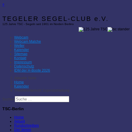
×
TEGELER SEGEL-CLUB e.V.
125 Jahre TSC - Segeln seit 1901 im Norden Berlins
Webcam
Webcam Malche
Wetter
Kalender
Sitemap
Kontakt
Impressum
Datenschutz
IDM der H-Boote 2026
Aktuelle Seite:
Home
Kalender
Theorieunterricht Jugendabteilung
Suchen
TSC-Berlin
Home
Aktuell
Rundschreiben
Der Verein