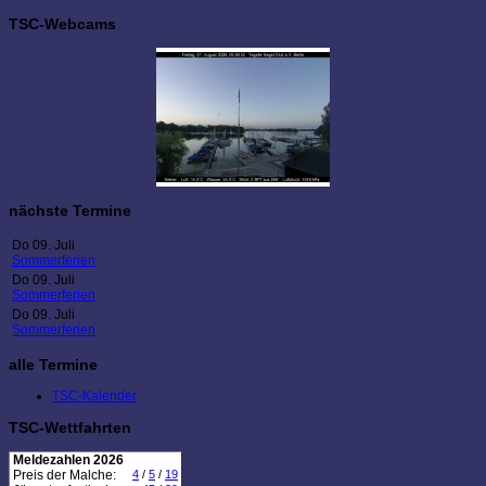
TSC-Webcams
nächste Termine
Do 09. Juli
Sommerferien
Do 09. Juli
Sommerferien
Do 09. Juli
Sommerferien
alle Termine
TSC-Kalender
TSC-Wettfahrten
Meldezahlen 2026
Preis der Malche:
4
/
5
/
19