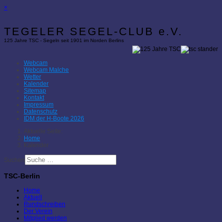
×
TEGELER SEGEL-CLUB e.V.
125 Jahre TSC - Segeln seit 1901 im Norden Berlins
Webcam
Webcam Malche
Wetter
Kalender
Sitemap
Kontakt
Impressum
Datenschutz
IDM der H-Boote 2026
Aktuelle Seite:
Home
Kalender
Suchen
TSC-Berlin
Home
Aktuell
Rundschreiben
Der Verein
Mitglied werden