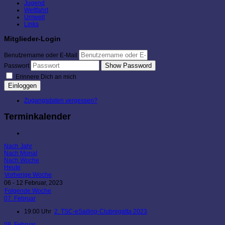
Jugend
Wettfahrt
Umwelt
Links
Mitglieder-Login
Benutzername oder E-Mail
Show Password
Passwort
Erinnere Dich an mich
Einloggen
Zugangsdaten vergessen?
Terminkalender
Nach Jahr
Nach Monat
Nach Woche
Heute
Vorherige Woche
06 - 12 Februar, 2023
Folgende Woche
07. Februar
19:00 Uhr
2. TSC-eSailing-Clubregatta 2023
08. Februar