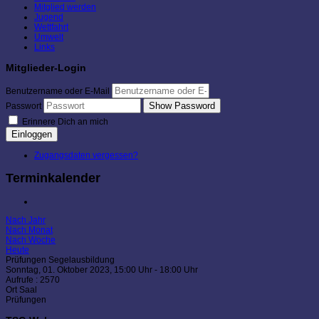
Mitglied werden
Jugend
Wettfahrt
Umwelt
Links
Mitglieder-Login
Benutzername oder E-Mail
Show Password
Passwort
Erinnere Dich an mich
Einloggen
Zugangsdaten vergessen?
Terminkalender
Nach Jahr
Nach Monat
Nach Woche
Heute
Prüfungen Segelausbildung
Sonntag, 01. Oktober 2023, 15:00 Uhr - 18:00 Uhr
Aufrufe
: 2570
Ort
Saal
Prüfungen