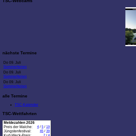
TSC-Webcams
nächste Termine
Do 09. Juli
Sommerferien
Do 09. Juli
Sommerferien
Do 09. Juli
Sommerferien
alle Termine
TSC-Kalender
TSC-Wettfahrten
Meldezahlen 2026
Preis der Malche:
4
/
5
/
19
Jüngstenfestival:
45
/
39
Kurt-Weck-Preis:
2
/
4