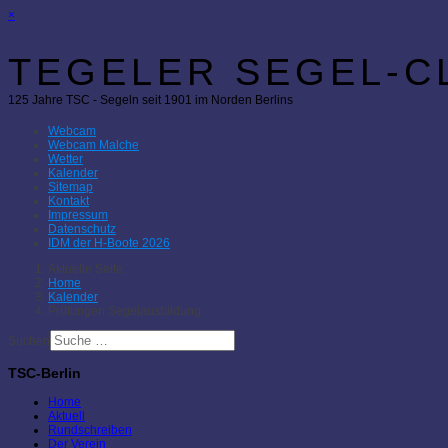
×
TEGELER SEGEL-CL
125 Jahre TSC - Segeln seit 1901 im Norden Berlins
Webcam
Webcam Malche
Wetter
Kalender
Sitemap
Kontakt
Impressum
Datenschutz
IDM der H-Boote 2026
Aktuelle Seite:
Home
Kalender
Prüfungen Segelausbildung
Suchen
TSC-Berlin
Home
Aktuell
Rundschreiben
Der Verein