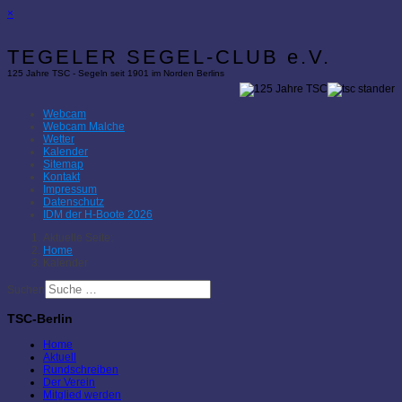
×
TEGELER SEGEL-CLUB e.V.
125 Jahre TSC - Segeln seit 1901 im Norden Berlins
Webcam
Webcam Malche
Wetter
Kalender
Sitemap
Kontakt
Impressum
Datenschutz
IDM der H-Boote 2026
Aktuelle Seite:
Home
Kalender
Suchen
TSC-Berlin
Home
Aktuell
Rundschreiben
Der Verein
Mitglied werden