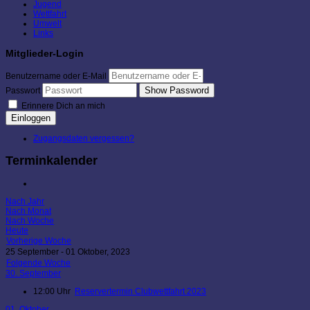
Jugend
Wettfahrt
Umwelt
Links
Mitglieder-Login
Benutzername oder E-Mail
Show Password
Passwort
Erinnere Dich an mich
Einloggen
Zugangsdaten vergessen?
Terminkalender
Nach Jahr
Nach Monat
Nach Woche
Heute
Vorherige Woche
25 September - 01 Oktober, 2023
Folgende Woche
30. September
12:00 Uhr
Reservertermin Clubwettfahrt 2023
01. Oktober