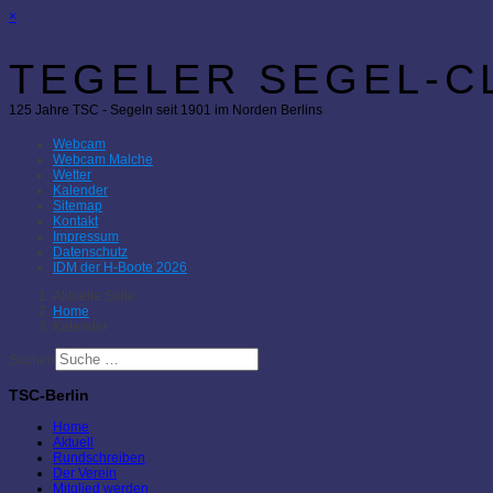
×
TEGELER SEGEL-CL
125 Jahre TSC - Segeln seit 1901 im Norden Berlins
Webcam
Webcam Malche
Wetter
Kalender
Sitemap
Kontakt
Impressum
Datenschutz
IDM der H-Boote 2026
Aktuelle Seite:
Home
Kalender
Suchen
TSC-Berlin
Home
Aktuell
Rundschreiben
Der Verein
Mitglied werden