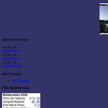
nächste Termine
Do 09. Juli
Sommerferien
Do 09. Juli
Sommerferien
Do 09. Juli
Sommerferien
alle Termine
TSC-Kalender
TSC-Wettfahrten
Meldezahlen 2026
Preis der Malche:
4
/
5
/
19
Jüngstenfestival:
45
/
39
Kurt-Weck-Preis:
2
/
4