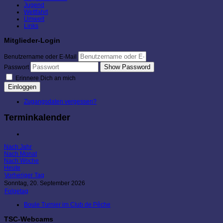
Jugend
Wettfahrt
Umwelt
Links
Mitglieder-Login
Benutzername oder E-Mail
Show Password
Passwort
Erinnere Dich an mich
Einloggen
Zugangsdaten vergessen?
Terminkalender
Nach Jahr
Nach Monat
Nach Woche
Heute
Vorheriger Tag
Sonntag, 20. September 2026
Folgetag
Boule Turnier im Club de Pêche
TSC-Webcams