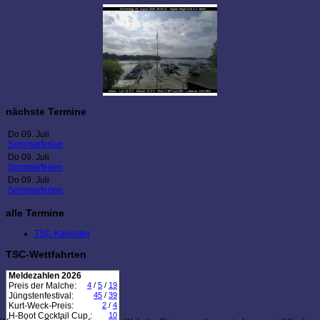
nächste Termine
Do 09. Juli
Sommerferien
Do 09. Juli
Sommerferien
Do 09. Juli
Sommerferien
alle Termine
TSC-Kalender
TSC-Wettfahrten
Meldezahlen 2026
Preis der Malche:
4
/
5
/
19
Jüngstenfestival:
45
/
39
Kurt-Weck-Preis:
2
/
4
H-Boot Cocktail Cup :
10