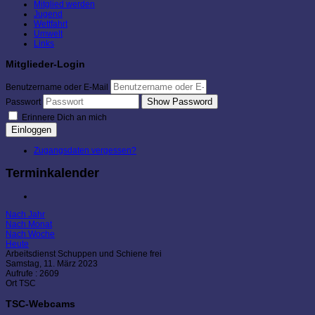
Mitglied werden
Jugend
Wettfahrt
Umwelt
Links
Mitglieder-Login
Benutzername oder E-Mail
Show Password
Passwort
Erinnere Dich an mich
Einloggen
Zugangsdaten vergessen?
Terminkalender
Nach Jahr
Nach Monat
Nach Woche
Heute
Arbeitsdienst Schuppen und Schiene frei
Samstag, 11. März 2023
Aufrufe
: 2609
Ort
TSC
TSC-Webcams