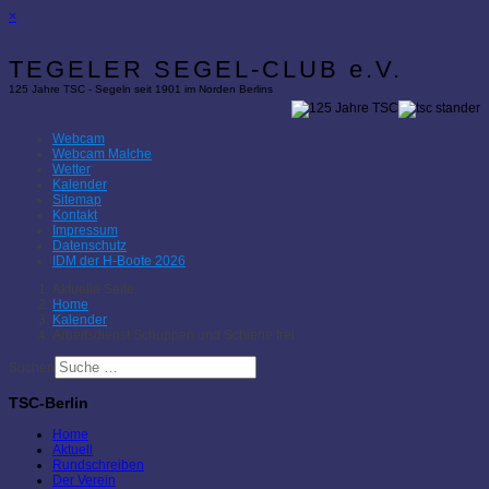
×
TEGELER SEGEL-CLUB e.V.
125 Jahre TSC - Segeln seit 1901 im Norden Berlins
Webcam
Webcam Malche
Wetter
Kalender
Sitemap
Kontakt
Impressum
Datenschutz
IDM der H-Boote 2026
Aktuelle Seite:
Home
Kalender
Arbeitsdienst Schuppen und Schiene frei
Suchen
TSC-Berlin
Home
Aktuell
Rundschreiben
Der Verein