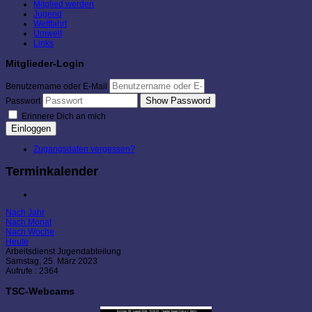
Mitglied werden
Jugend
Wettfahrt
Umwelt
Links
Mitglieder-Login
Benutzername oder E-Mail
Show Password
Passwort
Erinnere Dich an mich
Einloggen
Zugangsdaten vergessen?
Terminkalender
Nach Jahr
Nach Monat
Nach Woche
Heute
Arbeitsdienst Jugendabteilung
Samstag, 25. März 2023
Aufrufe
: 2364
TSC-Webcams