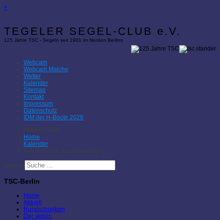
×
TEGELER SEGEL-CLUB e.V.
125 Jahre TSC - Segeln seit 1901 im Norden Berlins
Webcam
Webcam Malche
Wetter
Kalender
Sitemap
Kontakt
Impressum
Datenschutz
IDM der H-Boote 2026
Aktuelle Seite:
Home
Kalender
Arbeitsdienst Jugendabteilung
Suchen
TSC-Berlin
Home
Aktuell
Rundschreiben
Der Verein