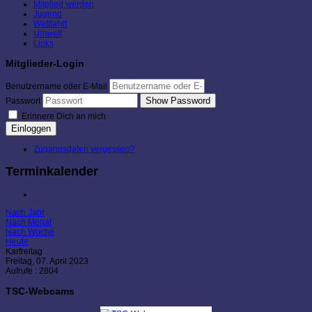
Mitglied werden
Jugend
Wettfahrt
Umwelt
Links
Mitglieder-Login
Benutzername oder E-Mail
Show Password
Passwort
Erinnere Dich an mich
Einloggen
Zugangsdaten vergessen?
Terminkalender
Nach Jahr
Nach Monat
Nach Woche
Heute
Karfreitag
Freitag, 07. April 2023
Aufrufe
: 2804
TSC-Webcams