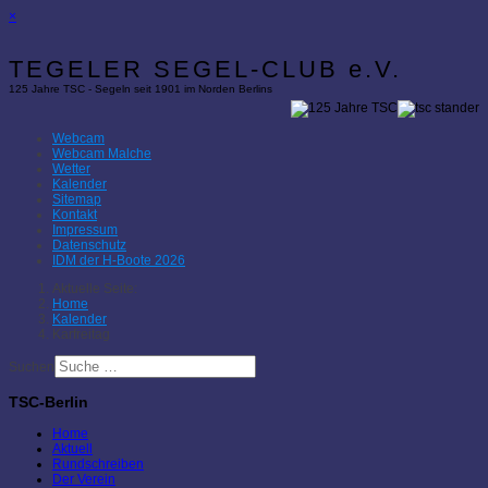
×
TEGELER SEGEL-CLUB e.V.
125 Jahre TSC - Segeln seit 1901 im Norden Berlins
Webcam
Webcam Malche
Wetter
Kalender
Sitemap
Kontakt
Impressum
Datenschutz
IDM der H-Boote 2026
Aktuelle Seite:
Home
Kalender
Karfreitag
Suchen
TSC-Berlin
Home
Aktuell
Rundschreiben
Der Verein