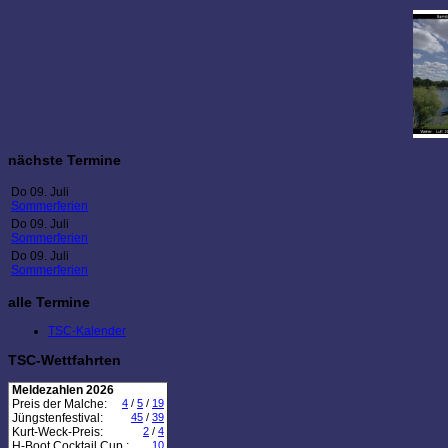
nächste Termine
Do 09. Juli
Sommerferien
Do 09. Juli
Sommerferien
Do 09. Juli
Sommerferien
alle Termine
TSC-Kalender
TSC-Wettfahrten
Meldezahlen 2026
Preis der Malche:
4
/
5
/
19
Jüngstenfestival:
45
/
39
Kurt-Weck-Preis:
2
/
4
H-Boot Cocktail Cup :
10