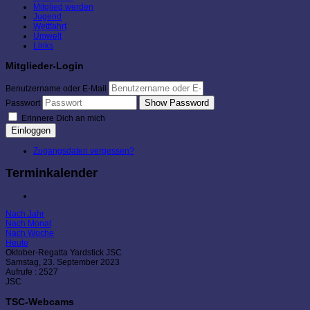
Mitglied werden
Jugend
Wettfahrt
Umwelt
Links
Mitglieder-Login
Benutzername oder E-Mail
Show Password
Passwort
Erinnere Dich an mich
Einloggen
Zugangsdaten vergessen?
Terminkalender
Nach Jahr
Nach Monat
Nach Woche
Heute
Oktober-Regatta Yardstick JSC
Samstag, 23. September 2023
Aufrufe
: 2527
JSC
TSC-Webcams