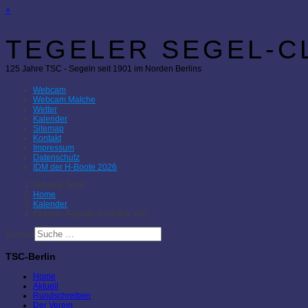
×
TEGELER SEGEL-CL
125 Jahre TSC - Segeln seit 1901 im Norden Berlins
Webcam
Webcam Malche
Wetter
Kalender
Sitemap
Kontakt
Impressum
Datenschutz
IDM der H-Boote 2026
Aktuelle Seite:
Home
Kalender
Oktober-Regatta Yardstick JSC
Suchen
TSC-Berlin
Home
Aktuell
Rundschreiben
Der Verein