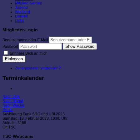
Mitglied werden
Jugend
Wettfahrt
Umwelt
Links
Mitglieder-Login
Benutzername oder E-Mail
Show Password
Passwort
Erinnere Dich an mich
Einloggen
Zugangsdaten vergessen?
Terminkalender
Nach Jahr
Nach Monat
Nach Woche
Heute
Ausbildung Funk SRC und UBI 2023
Samstag, 18. Februar 2023, 10:00 Uhr
Aufrufe
: 3188
Ort
TSC
TSC-Webcams