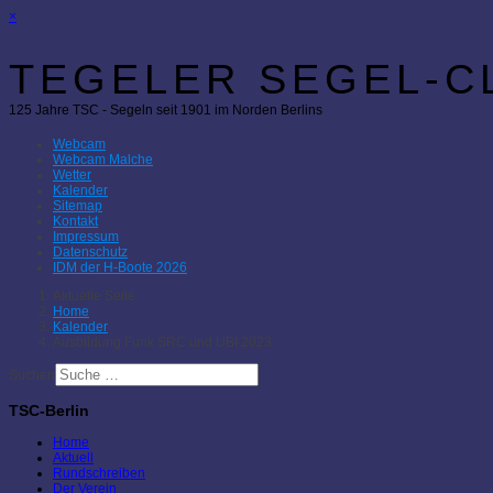
×
TEGELER SEGEL-CL
125 Jahre TSC - Segeln seit 1901 im Norden Berlins
Webcam
Webcam Malche
Wetter
Kalender
Sitemap
Kontakt
Impressum
Datenschutz
IDM der H-Boote 2026
Aktuelle Seite:
Home
Kalender
Ausbildung Funk SRC und UBI 2023
Suchen
TSC-Berlin
Home
Aktuell
Rundschreiben
Der Verein