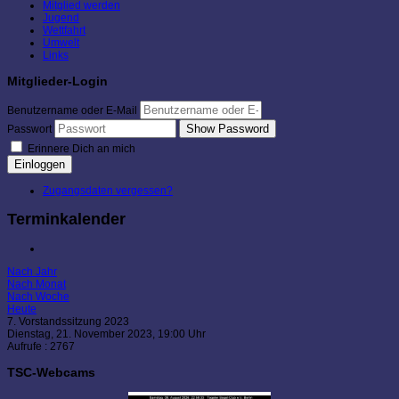
Mitglied werden
Jugend
Wettfahrt
Umwelt
Links
Mitglieder-Login
Benutzername oder E-Mail
Show Password
Passwort
Erinnere Dich an mich
Einloggen
Zugangsdaten vergessen?
Terminkalender
Nach Jahr
Nach Monat
Nach Woche
Heute
7. Vorstandssitzung 2023
Dienstag, 21. November 2023, 19:00 Uhr
Aufrufe
: 2767
TSC-Webcams