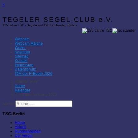
×
TEGELER SEGEL-CLUB e.V.
125 Jahre TSC - Segeln seit 1901 im Norden Berlins
Webcam
Webcam Malche
Wetter
Kalender
Sitemap
Kontakt
Impressum
Datenschutz
IDM der H-Boote 2026
Aktuelle Seite:
Home
Kalender
7. Vorstandssitzung 2023
Suchen
TSC-Berlin
Home
Aktuell
Rundschreiben
Der Verein