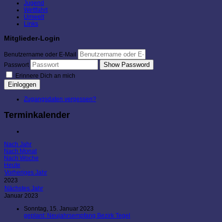
Jugend
Wettfahrt
Umwelt
Links
Mitglieder-Login
Benutzername oder E-Mail
Show Password
Passwort
Erinnere Dich an mich
Einloggen
Zugangsdaten vergessen?
Terminkalender
Nach Jahr
Nach Monat
Nach Woche
Heute
Vorheriges Jahr
2023
Nächstes Jahr
Januar 2023
Sonntag, 15. Januar 2023
geplant: Neujahrsempfang Bezirk Tegel