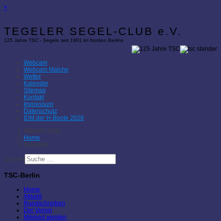
×
TEGELER SEGEL-CLUB e.V.
125 Jahre TSC - Segeln seit 1901 im Norden Berlins
Webcam
Webcam Malche
Wetter
Kalender
Sitemap
Kontakt
Impressum
Datenschutz
IDM der H-Boote 2026
Aktuelle Seite:
Home
Kalender
Suchen
TSC-Berlin
Home
Aktuell
Rundschreiben
Der Verein
Mitglied werden