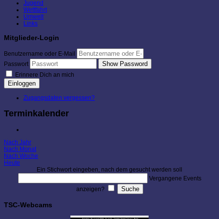
Jugend
Wettfahrt
Umwelt
Links
Mitglieder-Login
Benutzername oder E-Mail
Show Password
Passwort
Erinnere Dich an mich
Einloggen
Zugangsdaten vergessen?
Terminkalender
Nach Jahr
Nach Monat
Nach Woche
Heute
Ein Stichwort eingeben, nach dem gesucht werden soll
Vergangene Events
anzeigen?
TSC-Webcams