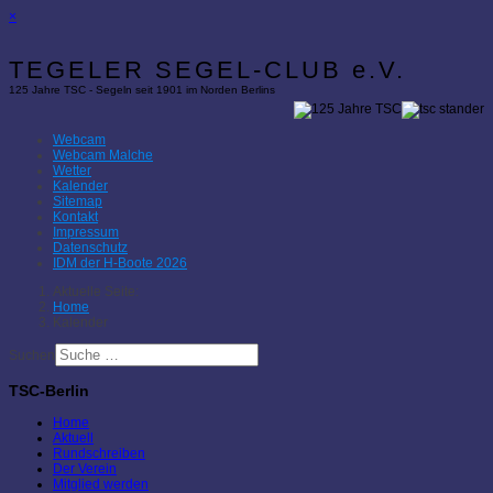
×
TEGELER SEGEL-CLUB e.V.
125 Jahre TSC - Segeln seit 1901 im Norden Berlins
Webcam
Webcam Malche
Wetter
Kalender
Sitemap
Kontakt
Impressum
Datenschutz
IDM der H-Boote 2026
Aktuelle Seite:
Home
Kalender
Suchen
TSC-Berlin
Home
Aktuell
Rundschreiben
Der Verein
Mitglied werden