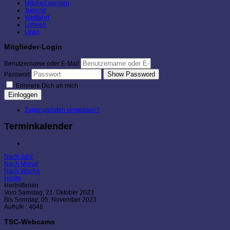
Mitglied werden
Jugend
Wettfahrt
Umwelt
Links
Mitglieder-Login
Benutzername oder E-Mail
Show Password
Passwort
Erinnere Dich an mich
Einloggen
Zugangsdaten vergessen?
Terminkalender
Nach Jahr
Nach Monat
Nach Woche
Heute
Herbstferien
Vom Samstag, 21. Oktober 2023
Bis Sonntag, 05. November 2023
Aufrufe
: 4048
TSC-Webcams