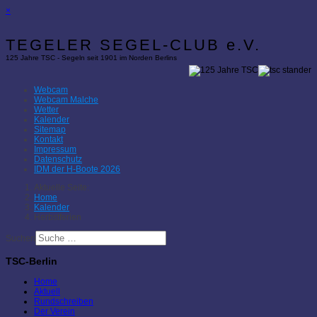
×
TEGELER SEGEL-CLUB e.V.
125 Jahre TSC - Segeln seit 1901 im Norden Berlins
Webcam
Webcam Malche
Wetter
Kalender
Sitemap
Kontakt
Impressum
Datenschutz
IDM der H-Boote 2026
Aktuelle Seite:
Home
Kalender
Herbstferien
Suchen
TSC-Berlin
Home
Aktuell
Rundschreiben
Der Verein