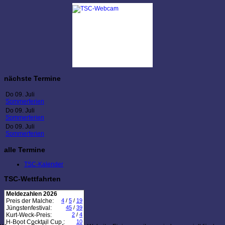
nächste Termine
Do 09. Juli
Sommerferien
Do 09. Juli
Sommerferien
Do 09. Juli
Sommerferien
alle Termine
TSC-Kalender
TSC-Wettfahrten
Meldezahlen 2026
Preis der Malche:
4
/
5
/
19
Jüngstenfestival:
45
/
39
Kurt-Weck-Preis:
2
/
4
H-Boot Cocktail Cup :
10