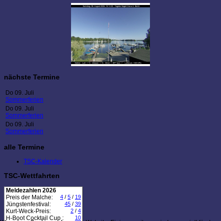
nächste Termine
Do 09. Juli
Sommerferien
Do 09. Juli
Sommerferien
Do 09. Juli
Sommerferien
alle Termine
TSC-Kalender
TSC-Wettfahrten
Meldezahlen 2026
Preis der Malche:
4
/
5
/
19
Jüngstenfestival:
45
/
39
Kurt-Weck-Preis:
2
/
4
H-Boot Cocktail Cup :
10