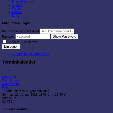
Mitglied werden
Jugend
Wettfahrt
Umwelt
Links
Mitglieder-Login
Benutzername oder E-Mail
Show Password
Passwort
Erinnere Dich an mich
Einloggen
Zugangsdaten vergessen?
Terminkalender
Nach Jahr
Nach Monat
Nach Woche
Heute
Theorieunterricht Jugendabteilung
Sonntag, 22. Januar 2023, 11:00 Uhr - 12:30 Uhr
Aufrufe
: 2033
Ort
TSC
TSC-Webcams