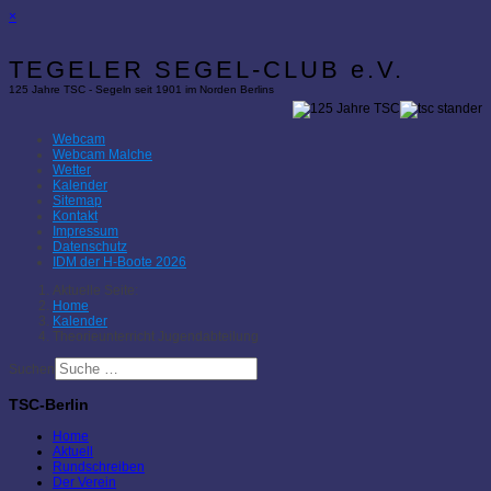
×
TEGELER SEGEL-CLUB e.V.
125 Jahre TSC - Segeln seit 1901 im Norden Berlins
Webcam
Webcam Malche
Wetter
Kalender
Sitemap
Kontakt
Impressum
Datenschutz
IDM der H-Boote 2026
Aktuelle Seite:
Home
Kalender
Theorieunterricht Jugendabteilung
Suchen
TSC-Berlin
Home
Aktuell
Rundschreiben
Der Verein