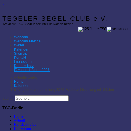
×
TEGELER SEGEL-CLUB e.V.
125 Jahre TSC - Segeln seit 1901 im Norden Berlins
Webcam
Webcam Malche
Wetter
Kalender
Sitemap
Kontakt
Impressum
Datenschutz
IDM der H-Boote 2026
Aktuelle Seite:
Home
Kalender
6. Mitgliederversammlung 2023, Weihnachtssitzung mit Gästen
Suchen
TSC-Berlin
Home
Aktuell
Rundschreiben
Der Verein