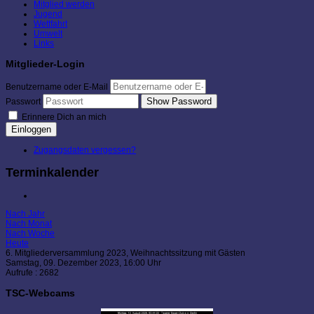
Mitglied werden
Jugend
Wettfahrt
Umwelt
Links
Mitglieder-Login
Benutzername oder E-Mail
Show Password
Passwort
Erinnere Dich an mich
Einloggen
Zugangsdaten vergessen?
Terminkalender
Nach Jahr
Nach Monat
Nach Woche
Heute
6. Mitgliederversammlung 2023, Weihnachtssitzung mit Gästen
Samstag, 09. Dezember 2023, 16:00 Uhr
Aufrufe
: 2682
TSC-Webcams