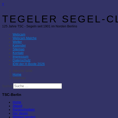
×
TEGELER SEGEL-CL
125 Jahre TSC - Segeln seit 1901 im Norden Berlins
Webcam
Webcam Malche
Wetter
Kalender
Sitemap
Kontakt
Impressum
Datenschutz
IDM der H-Boote 2026
Aktuelle Seite:
Home
Kalender
Suchen
TSC-Berlin
Home
Aktuell
Rundschreiben
Der Verein
Mitglied werden