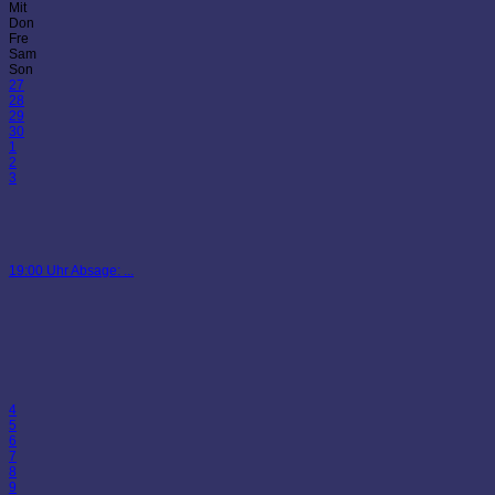
Mit
Don
Fre
Sam
Son
27
28
29
30
1
2
3
19:00 Uhr Absage: ...
4
5
6
7
8
9