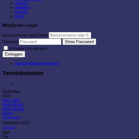
Jugend
Wettfahrt
Umwelt
Links
Mitglieder-Login
Benutzername oder E-Mail
Show Password
Passwort
Erinnere Dich an mich
Einloggen
Zugangsdaten vergessen?
Terminkalender
Dezember,
2023
Nach Jahr
Nach Monat
Nach Woche
Heute
November
Dezember 2023
Januar
Mon
Die