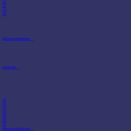
21
22
23
24
Weihnachtsferien ...
Heiligab ...
25
26
27
28
29
30
31
Weihnachtsferien ...