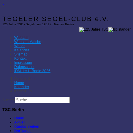
×
TEGELER SEGEL-CLUB e.V.
125 Jahre TSC - Segeln seit 1901 im Norden Berlins
Webcam
Webcam Malche
Wetter
Kalender
Sitemap
Kontakt
Impressum
Datenschutz
IDM der H-Boote 2026
Aktuelle Seite:
Home
Kalender
Koffer-Cup
Suchen
TSC-Berlin
Home
Aktuell
Rundschreiben
Der Verein