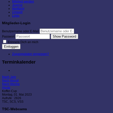
Mitglied werden
Jugend
Wettfahrt
Umwelt
Links
Mitglieder-Login
Benutzername oder E-Mail
Show Password
Passwort
Erinnere Dich an mich
Einloggen
Zugangsdaten vergessen?
Terminkalender
Nach Jahr
Nach Monat
Nach Woche
Heute
Koffer-Cup
Montag, 01. Mai 2023
Aufrufe
: 2826
TSC, SCS, VSS
TSC-Webcams