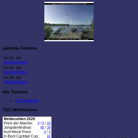
nächste Termine
Do 09. Juli
Sommerferien
Do 09. Juli
Sommerferien
Do 09. Juli
Sommerferien
alle Termine
TSC-Kalender
TSC-Wettfahrten
Meldezahlen 2026
Preis der Malche:
4
/
5
/
19
Jüngstenfestival:
45
/
39
Kurt-Weck-Preis:
2
/
4
H-Boot Cocktail Cup :
10