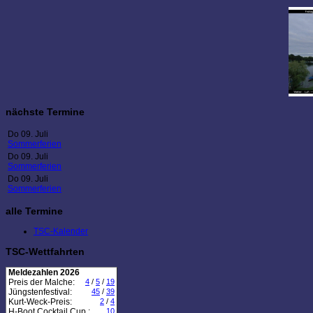
nächste Termine
Do 09. Juli
Sommerferien
Do 09. Juli
Sommerferien
Do 09. Juli
Sommerferien
alle Termine
TSC-Kalender
TSC-Wettfahrten
Meldezahlen 2026
Preis der Malche:
4
/
5
/
19
Jüngstenfestival:
45
/
39
Kurt-Weck-Preis:
2
/
4
H-Boot Cocktail Cup :
10