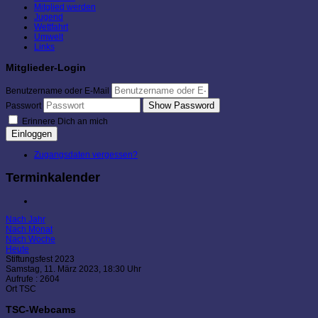
Mitglied werden
Jugend
Wettfahrt
Umwelt
Links
Mitglieder-Login
Benutzername oder E-Mail
Show Password
Passwort
Erinnere Dich an mich
Einloggen
Zugangsdaten vergessen?
Terminkalender
Nach Jahr
Nach Monat
Nach Woche
Heute
Stiftungsfest 2023
Samstag, 11. März 2023, 18:30 Uhr
Aufrufe
: 2604
Ort
TSC
TSC-Webcams