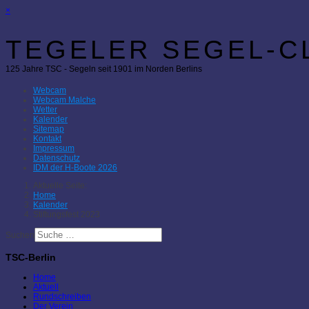
×
TEGELER SEGEL-CL
125 Jahre TSC - Segeln seit 1901 im Norden Berlins
Webcam
Webcam Malche
Wetter
Kalender
Sitemap
Kontakt
Impressum
Datenschutz
IDM der H-Boote 2026
Aktuelle Seite:
Home
Kalender
Stiftungsfest 2023
Suchen
TSC-Berlin
Home
Aktuell
Rundschreiben
Der Verein