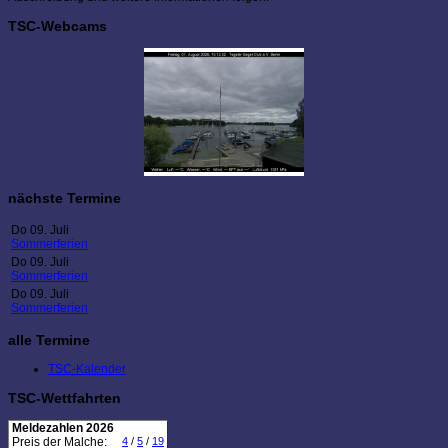
TSC-Webcams
nächste Termine
Do 09. Juli
Sommerferien
Do 09. Juli
Sommerferien
Do 09. Juli
Sommerferien
alle Termine
TSC-Kalender
TSC-Wettfahrten
Meldezahlen 2026
Preis der Malche:
4
/
5
/
19