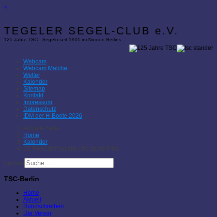
×
TEGELER SEGEL-CLUB e.V.
125 Jahre TSC - Segeln seit 1901 im Norden Berlins
Webcam
Webcam Malche
Wetter
Kalender
Sitemap
Kontakt
Impressum
Datenschutz
IDM der H-Boote 2026
Aktuelle Seite:
Home
Kalender
50. Preis der Malche / 85 Jahre Pirat
Suchen
TSC-Berlin
Home
Aktuell
Rundschreiben
Der Verein