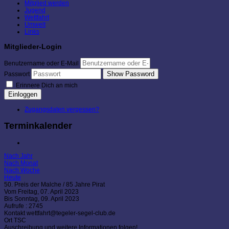
Mitglied werden
Jugend
Wettfahrt
Umwelt
Links
Mitglieder-Login
Benutzername oder E-Mail
Show Password
Passwort
Erinnere Dich an mich
Einloggen
Zugangsdaten vergessen?
Terminkalender
Nach Jahr
Nach Monat
Nach Woche
Heute
50. Preis der Malche / 85 Jahre Pirat
Vom Freitag, 07. April 2023
Bis Sonntag, 09. April 2023
Aufrufe
: 2745
Kontakt
wettfahrt@tegeler-segel-club.de
Ort
TSC
Auschreibung und weitere Informationen folgen!