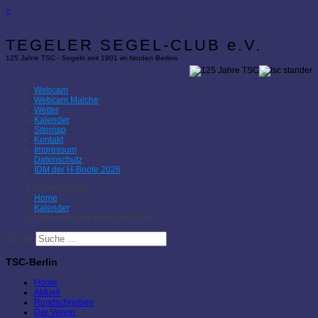
×
TEGELER SEGEL-CLUB e.V.
125 Jahre TSC - Segeln seit 1901 im Norden Berlins
Webcam
Webcam Malche
Wetter
Kalender
Sitemap
Kontakt
Impressum
Datenschutz
IDM der H-Boote 2026
Aktuelle Seite:
Home
Kalender
Wahre-Weiber-Wettfahrt SCF-H
Suchen
TSC-Berlin
Home
Aktuell
Rundschreiben
Der Verein