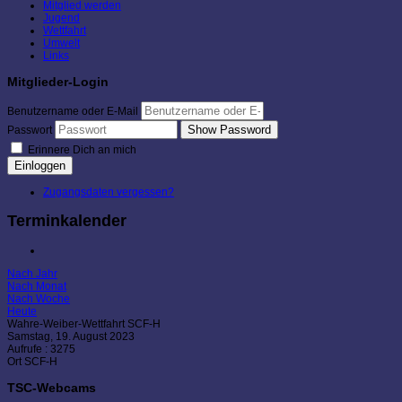
Mitglied werden
Jugend
Wettfahrt
Umwelt
Links
Mitglieder-Login
Benutzername oder E-Mail
Show Password
Passwort
Erinnere Dich an mich
Einloggen
Zugangsdaten vergessen?
Terminkalender
Nach Jahr
Nach Monat
Nach Woche
Heute
Wahre-Weiber-Wettfahrt SCF-H
Samstag, 19. August 2023
Aufrufe
: 3275
Ort
SCF-H
TSC-Webcams