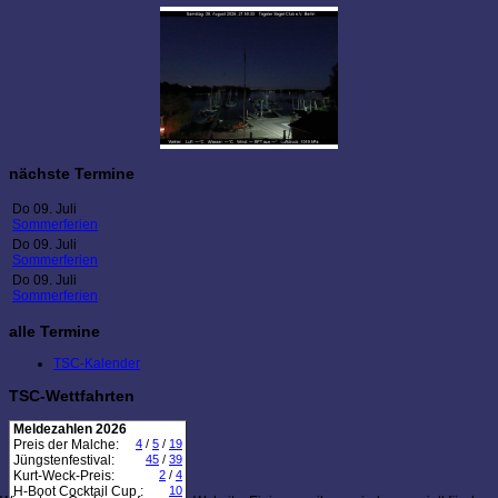
nächste Termine
Do 09. Juli
Sommerferien
Do 09. Juli
Sommerferien
Do 09. Juli
Sommerferien
alle Termine
TSC-Kalender
TSC-Wettfahrten
Meldezahlen 2026
Preis der Malche:
4
/
5
/
19
Jüngstenfestival:
45
/
39
Kurt-Weck-Preis:
2
/
4
H-Boot Cocktail Cup :
10