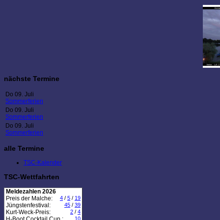
nächste Termine
Do 09. Juli
Sommerferien
Do 09. Juli
Sommerferien
Do 09. Juli
Sommerferien
alle Termine
TSC-Kalender
TSC-Wettfahrten
Meldezahlen 2026
Preis der Malche:
4
/
5
/
19
Jüngstenfestival:
45
/
39
Kurt-Weck-Preis:
2
/
4
H-Boot Cocktail Cup :
10