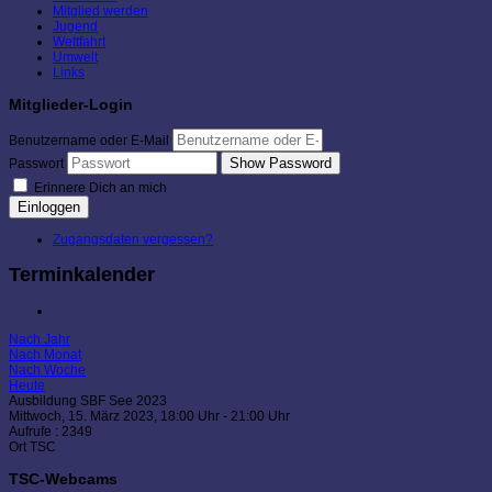
Mitglied werden
Jugend
Wettfahrt
Umwelt
Links
Mitglieder-Login
Benutzername oder E-Mail
Show Password
Passwort
Erinnere Dich an mich
Einloggen
Zugangsdaten vergessen?
Terminkalender
Nach Jahr
Nach Monat
Nach Woche
Heute
Ausbildung SBF See 2023
Mittwoch, 15. März 2023, 18:00 Uhr - 21:00 Uhr
Aufrufe
: 2349
Ort
TSC
TSC-Webcams