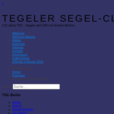
×
TEGELER SEGEL-CL
125 Jahre TSC - Segeln seit 1901 im Norden Berlins
Webcam
Webcam Malche
Wetter
Kalender
Sitemap
Kontakt
Impressum
Datenschutz
IDM der H-Boote 2026
Aktuelle Seite:
Home
Kalender
Ausbildung SBF See 2023
Suchen
TSC-Berlin
Home
Aktuell
Rundschreiben
Der Verein