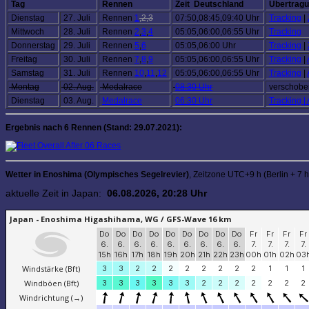
Tag
Rennen
Zeit Deutschland
Übertrag
Dienstag
27. Juli
Rennen
1
,2,3
07:50,08:45,09:40 Uhr
Tracking
|
Mittwoch
28. Juli
Rennen
2
,
3
,
4
05:05,06:00,06:55 Uhr
Tracking
Donnerstag
29. Juli
Rennen
5
,
6
05:05,06:00 Uhr
Tracking
|
Freitag
30. Juli
Rennen
7
,
8
,
9
05:05,06:00,06:55 Uhr
Tracking
|
Samstag
31. Juli
Rennen
10
,
11
,
12
05:05,06:00,06:55 Uhr
Tracking
|
Montag
02. Aug.
Medalrace
08:30 Uhr
verschoben
Dienstag
03. Aug.
Medalrace
06:30 Uhr
Tracking |
Ergebnis nach 6 Rennen (Stand: 29.07.2021):
Wetter in Enoshima (Olympisches Segelrevier)
, Zeitzone UTC+9 h (Berlin + 7 h
aktuelle Zeit in Japan:
06.08.2026, 20:28 Uhr