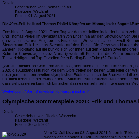
Details
Geschrieben von:
Thomas Plößel
Kategorie:
Wettfahrt
Erstellt: 01. August 2021
Die 49er-Erik Heil und Thomas Plößel Kämpfen am Montag in der Sagami-Buch
Enoshima, 1. August 2021. Einen Tag vor dem Medaillenfinale der besten zehn 
und Thomas Plößel im Olympiahafen von Enoshima auf den Showdown vor. Die geb
gänzlich unlösbaren Aufgabe ins Finale ein. „Wir sind nach den zwölf Rennen
Steuermann Erik Heil das Szenario auf den Punkt. Die Crew vom Norddeutsc
Zählern Rückstand auf die punktgleich vor ihnen auf den Plätzen zwei und drei l
Botin Le Chever/Iago Lopez Marra (jeweils 56 Punkte) in die Medaillenents
Titelverteidiger und Top-Favoriten Peter Burling/Blair Tuke (52 Punkte).
„Wir sind dichter an Gold dran als in Rio, aber auch dichter an Platz sieben“,
2020 die Ausgangssituation vor dem Gipfeltreffen der besten Skiffsegler der Wel
noch gerne mit dem zweiten olympischen Edelmetall nach der Bronzemedaille von
natürlich lieber in einer zwingenderen Situation. Nun brauchen wir neben einem 
dass viel passieren kann. Ich bin sicher, dass es ein sehr, sehr interessantes Med
Weiterlesen: 49er - Showdown auf Kurs „Enoshima“
Olympische Sommerspiele 2020: Erik und Thomas i
Details
Geschrieben von:
Nicolas Warzecha
Kategorie:
Wettfahrt
Erstellt: 30. Juli 2021
Vom 23. Juli bis zum 08. August 2021 finden in Tokio 
wegen der globalen COVID-19-Pandemie sind die Spie