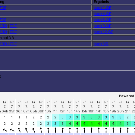
ung
Ergebnis
ZDF
nach 1 WF
nach 4 WF
ZDF
nach 6 WF
ARD
|
ZDF
nach 9 WF
ARD
|
ZDF
nach 12 WF
 auf 3.8.
ARD
|
ZDF
nach MR
)