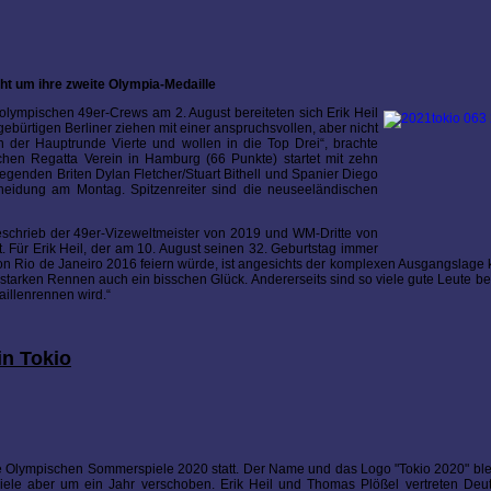
t um ihre zweite Olympia-Medaille
olympischen 49er-Crews am 2. August bereiteten sich Erik Heil
ürtigen Berliner ziehen mit einer anspruchsvollen, aber nicht
 der Hauptrunde Vierte und wollen in die Top Drei“, brachte
hen Regatta Verein in Hamburg (66 Punkte) startet mit zehn
iegenden Briten Dylan Fletcher/Stuart Bithell und Spanier Diego
cheidung am Montag. Spitzenreiter sind die neuseeländischen
 beschrieb der 49er-Vizeweltmeister von 2019 und WM-Dritte von
t. Für Erik Heil, der am 10. August seinen 32. Geburtstag immer
 Rio de Janeiro 2016 feiern würde, ist angesichts der komplexen Ausgangslage k
starken Rennen auch ein bisschen Glück. Andererseits sind so viele gute Leute bei
aillenrennen wird.“
n Tokio
die Olympischen Sommerspiele 2020 statt. Der Name und das Logo "Tokio 2020" bl
le aber um ein Jahr verschoben. Erik Heil und Thomas Plößel vertreten Deut