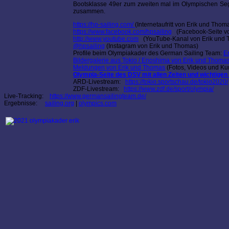
Bootsklasse 49er zum zweiten mal im Olympischen Segel
zusammen.
https://hp-sailing.com/
(Internetaufritt von Erik und Thom
https://www.facebook.com/hpsailing
(Facebook-Seite vo
http://www.youtube.com
(YouTube-Kanal von Erik und 
@hpsailing
(Instagram von Erik und Thomas)
Profile beim Olympiakader des German Sailing Team:
Er
Bildergalerie aus Tokio / Enoshima von Erik und Thoma
Meldungen von Erik und Thomas
(Fotos, Videos und Kur
Olympia-Seite des DSV mit allen Zeiten und wichtigen
ARD-Livestream:
https://tokio.sportschau.de/tokio2020/
ZDF-Livestream:
https://www.zdf.de/sport/olympia/
Live-Tracking:
https://www.germansailingteam.de/
Ergebnisse:
sailing.org
|
olympics.com