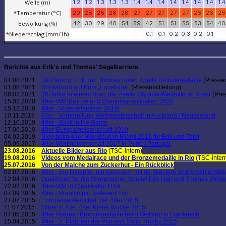
Berichte aus Erik's und Thomas' Segelkarriere
04.08.2021
HP-Sailing: Erik und Thomas holen zweite Bronzemedaille
(Pressem
01.08.2021
Showdown auf Kurs „Enoshima“
(Pressemitteilung)
08.07.2021
20 Jahre in einem Boot, die zweite Olympia-Medaille im Visier
(Pres
15.02.2020
49er-WM-Bronze und Olympiaqualifikation 2020
15.12.2019
49er - Vizeweltmeister 2019!
10.11.2019
49er - Vorbereitung Weltmeisterschaft in Auckland / Neuseeland
12.10.2019
49er - Back in the Game
17.06.2019
49er-Europameisterschaft 2019
04.02.2019
Sieg beim 49er-Worldcup in Miami 2019 für Erik und Tomi
05.09.2017
49er-Weltmeisterschaft 2017 in Porto / Portugal
23.08.2016
Aktuelle Bilder aus Rio
(TSC-intern)
19.08.2016
Videos vom Medalrace und der Bronzemedaille in Rio
(TSC-inter
25.07.2016
Von der Malche zum Zuckerhut - Ein Rückblick
02.07.2016
49er - Ein Dämpfer, ein Gespräch mit de Maizière und Abschiedsfe
12.04.2016
Qualifiziert für die Olympischen Spiele! Erik Heil und Thomas Plöße
22.02.2016
49er-WM in Clearwater/ USA
07.09.2015
49er - Preolympic Testevent Rio
27.07.2015
Europameisterschaft der 49er 2015
11.07.2015
Silber in Kiel, 49er Kieler Woche 2015
07.05.2015
49er Hyères / Bronzemedaille beim Weltcup in Frankreich
15.04.2015
49er - 2. Platz bei der Princess Sofia Trophy 2015