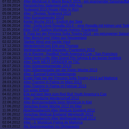
07.02.2015
49er-Worldcup in Miami Beach 2015 - ein spannender Saisonaufta
18.09.2014
Persönliches Statement zum WM-Aus
20.08.2014
Testevent 2014 Finale (49er in Rio)
05.08.2014
49er - Olympic Testevent 2014
21.07.2014
49er-Europameister 2014
26.06.2014
Kieler Woche 2014 - Endlich der Sieg
06.06.2014
49er - Delta Lloyd Regatta 2014 – eine Regatta mit Höhen und Tief
11.05.2014
49er- ISAF Sailing Worldcup Hyères, Frankreich
17.04.2014
8. Platz bei der Princess Sofia Trophy 2014 - ein gelungener Saison
26.02.2014
49er-Bericht und Video aus Neuseeland
02.02.2014
Starker Wind und nackte Haut
17.12.2013
Winterbericht von Erik und Thomas
08.10.2013
Weltmeisterschaft Marseille / Frankreich 2013
27.08.2013
All In Racing - RedBull Youth America's Cup - San Francisco
10.08.2013
Silber beim Lotto 49er Grand Prix Gdynia & ein kurzer Ausblick
27.07.2013
49er Taufe MEAT GRINDER im TSC
09.07.2013
49er-Vizeeuropameister 2013!
04.07.2013
49er-Silbermedaille bei der Kieler Woche 2013
27.05.2013
49er - Eurosaf Event Niederlande
10.04.2013
Erster Platz bei der Princess Sofia Trophy 2013 auf Mallorca
28.03.2013
49er-Training in Palma im März 2013
08.03.2013
49er-Training in Palma im Februar 2013
26.02.2013
Ein voller Erfolg!
04.02.2013
Erik auf dem Weg zum Red Bull Youth America’s Cup
15.10.2012
49er - Deutsche Meisterschaft 2012
22.06.2012
49er-Bronzemedaille beim Worldcup in Kiel
17.06.2012
Vorschau Kieler Woche 2012 im 49er
11.06.2012
Abschlussbericht 49er-Weltcup England 2012
07.06.2012
Vorschau Weltcup England/ Weymouth 2012
16.05.2012
Abschlussbericht 49er Weltmeisterschaft 2012
02.04.2012
49er - 3. Worldcup Palma de Mallorca
09.03.2012
Als Sparringpartner ins Olympiajahr