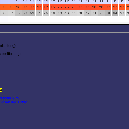
itteilung)
semitteilung)
n)
ier beim NRV!
l lösen das Ticket