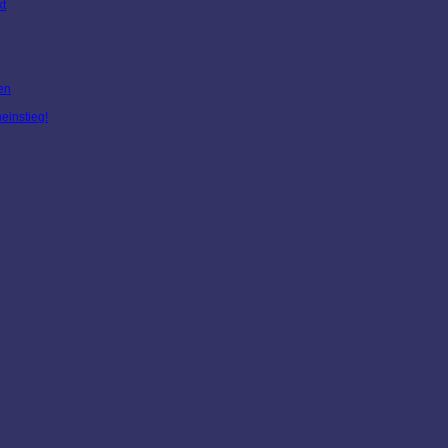
kt
en
einstieg!