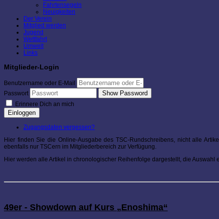
Fahrtensegeln
Neuigkeiten
Der Verein
Mitglied werden
Jugend
Wettfahrt
Umwelt
Links
Mitglieder-Login
Benutzername oder E-Mail
Show Password
Passwort
Erinnere Dich an mich
Einloggen
Zugangsdaten vergessen?
Hier finden Sie die Online-Ausgabe des TSC-Rundschreibens, nicht alle Artike
ebenfalls nur TSCern im Mitgliederbereich zur Verfügung.
Hier werden alle Artikel in chronologischer Reihenfolge dargestellt, die Auswahl
49er - Showdown auf Kurs „Enoshima“