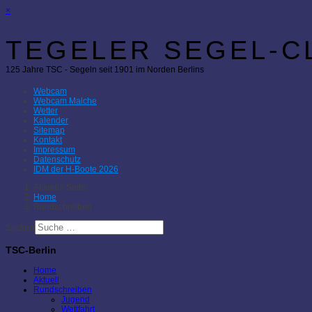
×
TEGELER SEGEL-CL
125 Jahre TSC - Segeln seit 1901 im Norden Berlins
Webcam
Webcam Malche
Wetter
Kalender
Sitemap
Kontakt
Impressum
Datenschutz
IDM der H-Boote 2026
Aktuelle Seite:
Home
Rundschreiben
Suchen
TSC-Berlin
Home
Aktuell
Rundschreiben
Jugend
Wettfahrt