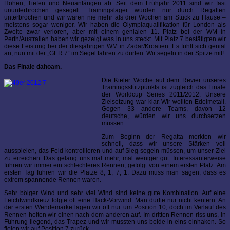
Höhen, Tiefen und Neuanfängen ab. Seit dem Frühjahr 2011 sind wir fast
ununterbrochen gesegelt. Trainingslager wurden nur durch Regatten
unterbrochen und wir waren nie mehr als drei Wochen am Stück zu Hause –
meistens sogar weniger. Wir haben die Olympiaqualifikation für London als
Zweite zwar verloren, aber mit einem genialen 11. Platz bei der WM in
Perth/Australien haben wir gezeigt was in uns steckt. Mit Platz 7 bestätigten wir
diese Leistung bei der diesjährigen WM in Zadar/Kroatien. Es fühlt sich genial
an, nun mit der „GER 7“ im Segel fahren zu dürfen: Wir segeln in der Spitze mit!
Das Finale dahoam.
Die Kieler Woche auf dem Revier unseres
Trainingsstützpunkts ist zugleich das Finale
der Worldcup Series 2011/2012. Unsere
Zielsetzung war klar. Wir wollten Edelmetall.
Gegen 33 andere Teams, davon 12
deutsche, würden wir uns durchsetzen
müssen.
Zum Beginn der Regatta merkten wir
schnell, dass wir unsere Stärken voll
ausspielen, das Feld kontrollieren und auf Sieg segeln müssen, um unser Ziel
zu erreichen. Das gelang uns mal mehr, mal weniger gut. Interessanterweise
fuhren wir immer ein schlechteres Rennen, gefolgt von einem ersten Platz. Am
ersten Tag fuhren wir die Plätze 8, 1, 7, 1. Dazu muss man sagen, dass es
extrem spannende Rennen waren.
Sehr böiger Wind und sehr viel Wind sind keine gute Kombination. Auf eine
Leichtwindkreuz folgte oft eine Hack-Vorwind. Man durfte nur nicht kentern. An
der ersten Wendemarke lagen wir oft nur um Position 10, doch im Verlauf des
Rennen holten wir einen nach dem anderen auf. Im dritten Rennen riss uns, in
Führung liegend, das Trapez und wir mussten uns beide in eins einhaken. So
fielen wir auf Position 7 zurück.