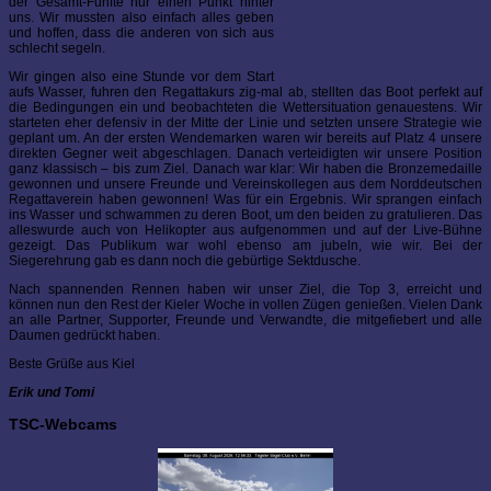
der Gesamt-Fünfte nur einen Punkt hinter
uns. Wir mussten also einfach alles geben
und hoffen, dass die anderen von sich aus
schlecht segeln.
Wir gingen also eine Stunde vor dem Start
aufs Wasser, fuhren den Regattakurs zig-mal ab, stellten das Boot perfekt auf
die Bedingungen ein und beobachteten die Wettersituation genauestens. Wir
starteten eher defensiv in der Mitte der Linie und setzten unsere Strategie wie
geplant um. An der ersten Wendemarken waren wir bereits auf Platz 4 unsere
direkten Gegner weit abgeschlagen. Danach verteidigten wir unsere Position
ganz klassisch – bis zum Ziel. Danach war klar: Wir haben die Bronzemedaille
gewonnen und unsere Freunde und Vereinskollegen aus dem Norddeutschen
Regattaverein haben gewonnen! Was für ein Ergebnis. Wir sprangen einfach
ins Wasser und schwammen zu deren Boot, um den beiden zu gratulieren. Das
alleswurde auch von Helikopter aus aufgenommen und auf der Live-Bühne
gezeigt. Das Publikum war wohl ebenso am jubeln, wie wir. Bei der
Siegerehrung gab es dann noch die gebürtige Sektdusche.
Nach spannenden Rennen haben wir unser Ziel, die Top 3, erreicht und
können nun den Rest der Kieler Woche in vollen Zügen genießen. Vielen Dank
an alle Partner, Supporter, Freunde und Verwandte, die mitgefiebert und alle
Daumen gedrückt haben.
Beste Grüße aus Kiel
Erik und Tomi
TSC-Webcams