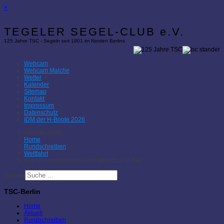
×
TEGELER SEGEL-CLUB e.V.
125 Jahre TSC - Segeln seit 1901 im Norden Berlins
Webcam
Webcam Malche
Wetter
Kalender
Sitemap
Kontakt
Impressum
Datenschutz
IDM der H-Boote 2026
Aktuelle Seite:
Home
Rundschreiben
Wettfahrt
49er-Bronzemedaille beim Worldcup in Kiel
Suchen
TSC-Berlin
Home
Aktuell
Rundschreiben