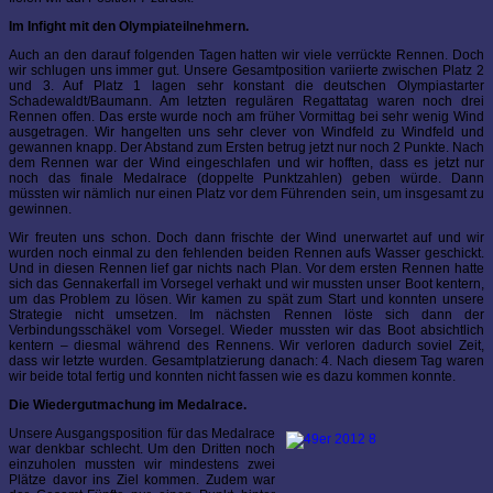
Im Infight mit den Olympiateilnehmern.
Auch an den darauf folgenden Tagen hatten wir viele verrückte Rennen. Doch
wir schlugen uns immer gut. Unsere Gesamtposition variierte zwischen Platz 2
und 3. Auf Platz 1 lagen sehr konstant die deutschen Olympiastarter
Schadewaldt/Baumann. Am letzten regulären Regattatag waren noch drei
Rennen offen. Das erste wurde noch am früher Vormittag bei sehr wenig Wind
ausgetragen. Wir hangelten uns sehr clever von Windfeld zu Windfeld und
gewannen knapp. Der Abstand zum Ersten betrug jetzt nur noch 2 Punkte. Nach
dem Rennen war der Wind eingeschlafen und wir hofften, dass es jetzt nur
noch das finale Medalrace (doppelte Punktzahlen) geben würde. Dann
müssten wir nämlich nur einen Platz vor dem Führenden sein, um insgesamt zu
gewinnen.
Wir freuten uns schon. Doch dann frischte der Wind unerwartet auf und wir
wurden noch einmal zu den fehlenden beiden Rennen aufs Wasser geschickt.
Und in diesen Rennen lief gar nichts nach Plan. Vor dem ersten Rennen hatte
sich das Gennakerfall im Vorsegel verhakt und wir mussten unser Boot kentern,
um das Problem zu lösen. Wir kamen zu spät zum Start und konnten unsere
Strategie nicht umsetzen. Im nächsten Rennen löste sich dann der
Verbindungsschäkel vom Vorsegel. Wieder mussten wir das Boot absichtlich
kentern – diesmal während des Rennens. Wir verloren dadurch soviel Zeit,
dass wir letzte wurden. Gesamtplatzierung danach: 4. Nach diesem Tag waren
wir beide total fertig und konnten nicht fassen wie es dazu kommen konnte.
Die Wiedergutmachung im Medalrace.
Unsere Ausgangsposition für das Medalrace
war denkbar schlecht. Um den Dritten noch
einzuholen mussten wir mindestens zwei
Plätze davor ins Ziel kommen. Zudem war