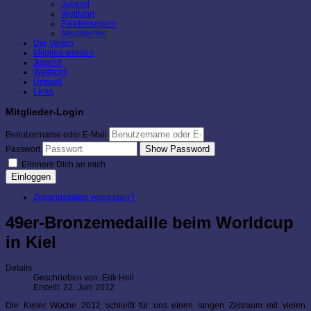
Jugend
Wettfahrt
Fahrtensegeln
Neuigkeiten
Der Verein
Mitglied werden
Jugend
Wettfahrt
Umwelt
Links
Mitglieder-Login
Benutzername oder E-Mail
Show Password
Passwort
Erinnere Dich an mich
Einloggen
Zugangsdaten vergessen?
49er-Bronzemedaille beim Worldcup
in Kiel
Details
Geschrieben von:
Erik Heil
Erstellt: 22. Juni 2012
Die Kieler Woche 2012 schließt für uns einen langen Zeitraum mit vielen