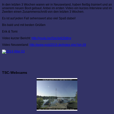
In den letzten 3 Wochen waren wir in Neuseeland, haben fleißig trainiert und an
unserem neuen Boot gebaut. Anbei im ersten Video ein kurzes Interview und im
Zweiten einen Zusammenschnitt von den letzten 3 Wochen.
Es ist auf jeden Fall sehenswert also viel Spaß dabei!
Bis bald und mit besten Grüßen
Erik & Tomi
Video kurzer Bericht:
http://youtu.be/Ssp3q6Zb8hg
Video Neuseeland:
http://www.gold2016.de/index.php?id=39
TSC-Webcams