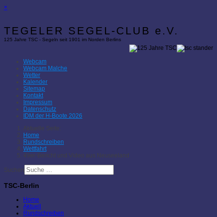
×
TEGELER SEGEL-CLUB e.V.
125 Jahre TSC - Segeln seit 1901 im Norden Berlins
Webcam
Webcam Malche
Wetter
Kalender
Sitemap
Kontakt
Impressum
Datenschutz
IDM der H-Boote 2026
Aktuelle Seite:
Home
Rundschreiben
Wettfahrt
49er-Bericht und Video aus Neuseeland
Suchen
TSC-Berlin
Home
Aktuell
Rundschreiben