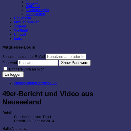
Jugend
Wettfahrt
Fahrtensegeln
Neuigkeiten
Der Verein
Mitglied werden
Jugend
Wettfahrt
Umwelt
Links
Mitglieder-Login
Benutzername oder E-Mail
Show Password
Passwort
Erinnere Dich an mich
Einloggen
Zugangsdaten vergessen?
49er-Bericht und Video aus
Neuseeland
Details
Geschrieben von:
Erik Heil
Erstellt: 26. Februar 2014
Hallo Allerseits,