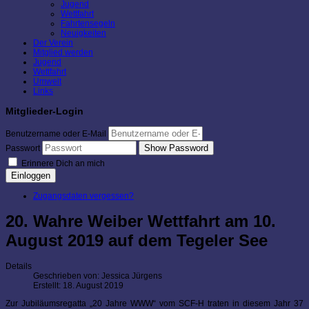
Jugend
Wettfahrt
Fahrtensegeln
Neuigkeiten
Der Verein
Mitglied werden
Jugend
Wettfahrt
Umwelt
Links
Mitglieder-Login
Benutzername oder E-Mail
Show Password
Passwort
Erinnere Dich an mich
Einloggen
Zugangsdaten vergessen?
20. Wahre Weiber Wettfahrt am 10.
August 2019 auf dem Tegeler See
Details
Geschrieben von:
Jessica Jürgens
Erstellt: 18. August 2019
Zur Jubiläumsregatta „20 Jahre WWW“ vom SCF-H traten in diesem Jahr 37