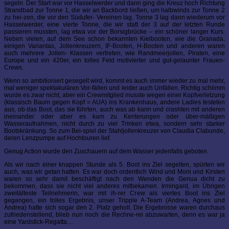
segeln. Der Start war vor Hasselwerder und dann ging die Kreuz hoch Richtung
Strandbad zur Tonne 1, die wir an Backbord ließen, um halbwinds zur Tonne 2
zu hei-zen, die vor den Südufer- Vereinen lag. Tonne 3 lag dann wiederum vor
Hasselwerder, eine vierte Tonne, die wir statt der 3 auf der letzten Runde
passieren mussten, lag etwa vor der Borsigbrücke – ein schöner langer Kurs.
Neben vielen, auf dem See schon bekannten Kielbooten, wie die Granada,
einigen Variantas, Jollenkreuzern, IF-Booten, H-Booten und anderen waren
auch mehrere Jollen- Klassen vertreten, wie Randmeerjollen, Piraten, eine
Europe und ein 420er, ein tolles Feld motivierter und gut-gelaunter Frauen-
Crews.
Wenn so ambitioniert gesegelt wird, kommt es auch immer wieder zu mal mehr,
mal weniger spektakulären Vor-fällen und leider auch Unfällen. Richtig schlimm
wurde es zwar nicht, aber ein Crewmitglied musste wegen einer Kopfverletzung
(klassisch Baum gegen Kopf = AUA) ins Krankenhaus, andere Ladies testeten
aus, ob das Boot, das sie führten, auch was ab kann und crashten mit anderen
ineinander oder aber es kam zu Kenterungen oder über-mäßigen
Wasseraufnahmen, nicht durch zu viel Trinken etwa, sondern sehr starker
Bootskränkung. So zum Bei-spiel der Stahljollenkreuzer von Claudia Clabunde,
deren Lenzpumpe auf Hochtouren lief.
Genug Action wurde den Zuschauern auf dem Wasser jedenfalls geboten.
Als wir nach einer knappen Stunde als 5. Boot ins Ziel segelten, spürten wir
auch, was wir getan hatten. Es war doch ordentlich Wind und Moni und Kirsten
waren so sehr damit beschäftigt nach den Wenden die Genua dicht zu
bekommen, dass sie nicht viel anderes mitbekamen. Irmingard, im Übrigen
zweitälteste Teilnehmerin, war mit ih-rer Crew als viertes Boot ins Ziel
gegangen, ein tolles Ergebnis, unser Tripple A-Team (Andrea, Agnes und
Andrea) hatte sich sogar den 2. Platz geholt. Die Ergebnisse waren durchaus
zufriedenstellend, blieb nun noch die Rechne-rei abzuwarten, denn es war ja
eine Yardstick-Regatta…