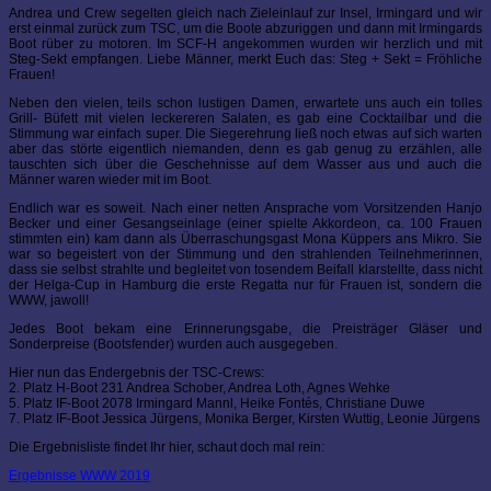
Andrea und Crew segelten gleich nach Zieleinlauf zur Insel, Irmingard und wir
erst einmal zurück zum TSC, um die Boote abzuriggen und dann mit Irmingards
Boot rüber zu motoren. Im SCF-H angekommen wurden wir herzlich und mit
Steg-Sekt empfangen. Liebe Männer, merkt Euch das: Steg + Sekt = Fröhliche
Frauen!
Neben den vielen, teils schon lustigen Damen, erwartete uns auch ein tolles
Grill- Büfett mit vielen leckereren Salaten, es gab eine Cocktailbar und die
Stimmung war einfach super. Die Siegerehrung ließ noch etwas auf sich warten
aber das störte eigentlich niemanden, denn es gab genug zu erzählen, alle
tauschten sich über die Geschehnisse auf dem Wasser aus und auch die
Männer waren wieder mit im Boot.
Endlich war es soweit. Nach einer netten Ansprache vom Vorsitzenden Hanjo
Becker und einer Gesangseinlage (einer spielte Akkordeon, ca. 100 Frauen
stimmten ein) kam dann als Überraschungsgast Mona Küppers ans Mikro. Sie
war so begeistert von der Stimmung und den strahlenden Teilnehmerinnen,
dass sie selbst strahlte und begleitet von tosendem Beifall klarstellte, dass nicht
der Helga-Cup in Hamburg die erste Regatta nur für Frauen ist, sondern die
WWW, jawoll!
Jedes Boot bekam eine Erinnerungsgabe, die Preisträger Gläser und
Sonderpreise (Bootsfender) wurden auch ausgegeben.
Hier nun das Endergebnis der TSC-Crews:
2. Platz H-Boot 231 Andrea Schober, Andrea Loth, Agnes Wehke
5. Platz IF-Boot 2078 Irmingard Mannl, Heike Fontés, Christiane Duwe
7. Platz IF-Boot Jessica Jürgens, Monika Berger, Kirsten Wuttig, Leonie Jürgens
Die Ergebnisliste findet Ihr hier, schaut doch mal rein:
Ergebnisse WWW 2019