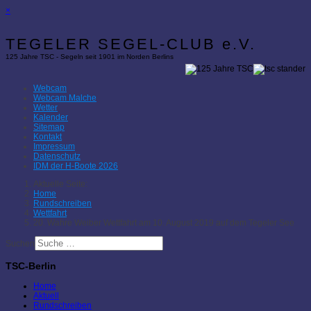
×
TEGELER SEGEL-CLUB e.V.
125 Jahre TSC - Segeln seit 1901 im Norden Berlins
Webcam
Webcam Malche
Wetter
Kalender
Sitemap
Kontakt
Impressum
Datenschutz
IDM der H-Boote 2026
Aktuelle Seite:
Home
Rundschreiben
Wettfahrt
20. Wahre Weiber Wettfahrt am 10. August 2019 auf dem Tegeler See
Suchen
TSC-Berlin
Home
Aktuell
Rundschreiben