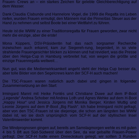
Frauen- Crews an – ein starkes Zeichen für gelebte Gleichberechtigung auf
dem Wasser.
Dank Claudia Clabunde und Hannelore Vogel, die 1999 die Regatta ins Leben
riefen, wurden Frauen ermutigt, den Männern mal die Pinne/das Steuer aus der
Hand zu nehmen und selbst Boote bei einer Wettfahrt zu führen.
Heute ist die WWW zu einer Traditionsregatta für Frauen geworden, zwar nicht
mehr die einzige, aber die erste!
Mona Küppers, DSV-Präsidentin hat das nach sorgsamer Recherche
inzwischen auch erkannt, kam zur Siegereh-rung, begeistert, in so viele
strahlende Frauengesichter blicken zu können und hat revidiert, was die Presse
über den Helga-Cup in Hamburg verbreitet hat, von wegen die größte und
einzige Frauenregatta weltweit…
Nun gut, was die Medienwirksamkeit angeht steht der Helga Cup besser da,
aber tolle Bilder von den Segelcrews kann der SCF-H auch machen!
Die TSC-Frauen waren natürlich auch dabei und gingen in folgender
Zusammensetzung an den Start:
Irmingard Mannl mit Heike Fontés und Christiane Duwe auf dem IF-Boot
„Legende“ Andrea Schober mit Andrea Loth und Agnes Wehke auf dem H-Boot
„Happy Hour“ und Jessica Jürgens mit Monika Berger, Kirsten Wuttig und
Leonie Jürgens auf dem IF-Boot „Big Flash“. Ich habe Irmingard nicht gefragt,
aber von den TSC-Frauen ist sie diejenige, die schon am längsten bei WWW
dabei ist, wo sie doch ursprünglich vom SCF-H auf der idyllischen Insel
Valentinswerder kommt.
Die Windprognosen gingen auf, bereits am Samstagmorgen wehte es mit guten
4 bis 5 Bft aus Süd-Südwest über den See, da war geballte Frauen-Power
gefragt. Der SCF-H hatte einen Dreieckskurs gelegt, wir sollten 3 Runden