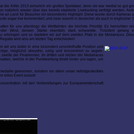
r die KiWo 2013 sicherlich ein großes Spektakel, denn sie war medial so gut ges
ten natürlich wieder über das bereits etablierte Livetracking verfolgt werden. And
irme an Land für Besucher ein besonderes Highlight. Diese wurde durch Kameras
rde sogar live kommentiert, und zwar sowohl in deutscher als auch in englischer 
ten für uns allerdings die Wettfahrten die höchste Priorität. Es herrschten rel
ender Wind, dessen Stärke ebenfalls stark schwankte. Trotzdem gelang 
zu erbringen und so starteten wir auf dem zweiten Platz in die Medalraces. Di
 Regatta wird also am letzten Tag entschieden!
 wir uns leider in eine besonders unvorteilhafte Position und
ge, möglichst stressfrei, ruhig und konzentriert zu segeln.
weite der Finalrennen. Im dritten und letzten der Medalraces
oatien, welche in der Punktwertung direkt hinter uns lagen, um
ermedaille gewonnen, sondern vor allem unser selbstgestecktes
in tolles Event zurück!
Konzentration mit den Vorbereitungen zur Europameisterschaft