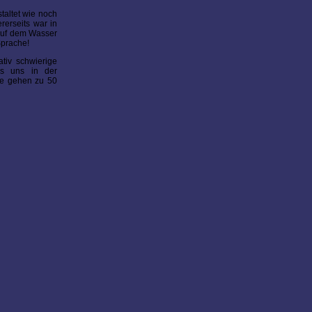
taltet wie noch
ererseits war in
 auf dem Wasser
Sprache!
ativ schwierige
es uns in der
ese gehen zu 50