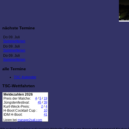
nächste Termine
Do 09. Juli
Sommerferien
Do 09. Juli
Sommerferien
Do 09. Juli
Sommerferien
alle Termine
TSC-Kalender
TSC-Wettfahrten
Meldezahlen 2026
Preis der Malche:
4
/
5
/
19
Jüngstenfestival:
45
/
39
Kurt-Weck-Preis:
2
/
4
H-Boot Cocktail Cup :
10
IDM H-Boot:
41
Listen bei
manage2sail.com