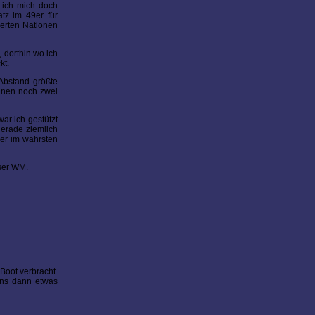
 ich mich doch
atz im 49er für
ierten Nationen
 dorthin wo ich
kt.
Abstand größte
ennen noch zwei
ar ich gestützt
gerade ziemlich
ser im wahrsten
eser WM.
Boot verbracht.
uns dann etwas