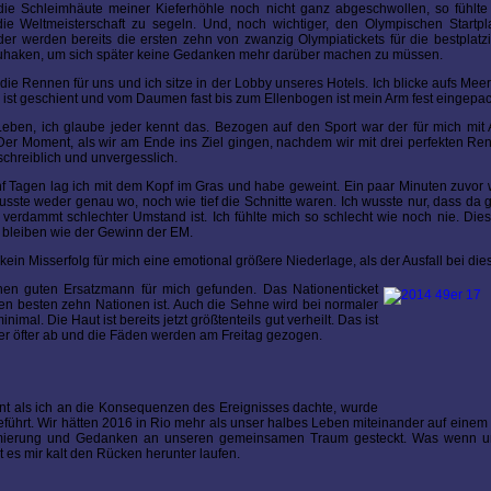
die Schleimhäute meiner Kieferhöhle noch nicht ganz abgeschwollen, so fühlte
t die Weltmeisterschaft zu segeln. Und, noch wichtiger, den Olympischen Startpl
er werden bereits die ersten zehn von zwanzig Olympiatickets für die bestplatz
zuhaken, um sich später keine Gedanken mehr darüber machen zu müssen.
e Rennen für uns und ich sitze in der Lobby unseres Hotels. Ich blicke aufs Meer,
ist geschient und vom Daumen fast bis zum Ellenbogen ist mein Arm fest eingepac
ben, ich glaube jeder kennt das. Bezogen auf den Sport war der für mich mit 
Der Moment, als wir am Ende ins Ziel gingen, nachdem wir mit drei perfekten R
schreiblich und unvergesslich.
f Tagen lag ich mit dem Kopf im Gras und habe geweint. Ein paar Minuten zuvor w
ste weder genau wo, noch wie tief die Schnitte waren. Ich wusste nur, dass da 
erdammt schlechter Umstand ist. Ich fühlte mich so schlecht wie noch nie. Die
 bleiben wie der Gewinn der EM.
ein Misserfolg für mich eine emotional größere Niederlage, als der Ausfall bei di
inen guten Ersatzmann für mich gefunden. Das Nationenticket
den besten zehn Nationen ist. Auch die Sehne wird bei normaler
imal. Die Haut ist bereits jetzt größtenteils gut verheilt. Das ist
er öfter ab und die Fäden werden am Freitag gezogen.
ment als ich an die Konsequenzen des Ereignisses dachte, wurde
eführt. Wir hätten 2016 in Rio mehr als unser halbes Leben miteinander auf einem 
Optimierung und Gedanken an unseren gemeinsamen Traum gesteckt. Was wenn 
 es mir kalt den Rücken herunter laufen.