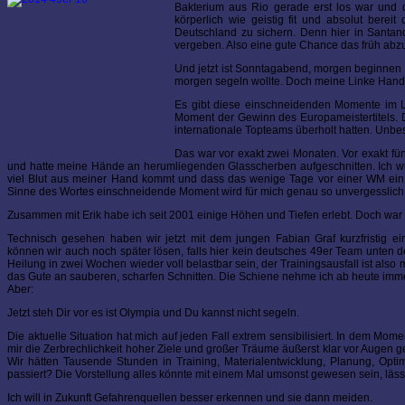
Bakterium aus Rio gerade erst los war und 
körperlich wie geistig fit und absolut berei
Deutschland zu sichern. Denn hier in Santand
vergeben. Also eine gute Chance das früh ab
Und jetzt ist Sonntagabend, morgen beginnen di
morgen segeln wollte. Doch meine Linke Hand 
Es gibt diese einschneidenden Momente im Le
Moment der Gewinn des Europameistertitels. 
internationale Topteams überholt hatten. Unbe
Das war vor exakt zwei Monaten. Vor exakt fün
und hatte meine Hände an herumliegenden Glasscherben aufgeschnitten. Ich wus
viel Blut aus meiner Hand kommt und dass das wenige Tage vor einer WM ein v
Sinne des Wortes einschneidende Moment wird für mich genau so unvergesslich
Zusammen mit Erik habe ich seit 2001 einige Höhen und Tiefen erlebt. Doch war k
Technisch gesehen haben wir jetzt mit dem jungen Fabian Graf kurzfristig e
können wir auch noch später lösen, falls hier kein deutsches 49er Team unten 
Heilung in zwei Wochen wieder voll belastbar sein, der Trainingsausfall ist also min
das Gute an sauberen, scharfen Schnitten. Die Schiene nehme ich ab heute imm
Aber:
Jetzt steh Dir vor es ist Olympia und Du kannst nicht segeln.
Die aktuelle Situation hat mich auf jeden Fall extrem sensibilisiert. In dem Mo
mir die Zerbrechlichkeit hoher Ziele und großer Träume äußerst klar vor Augen g
Wir hätten Tausende Stunden in Training, Materialentwicklung, Planung, 
passiert? Die Vorstellung alles könnte mit einem Mal umsonst gewesen sein, lässt
Ich will in Zukunft Gefahrenquellen besser erkennen und sie dann meiden.