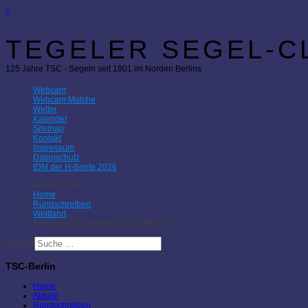
×
TEGELER SEGEL-CL
125 Jahre TSC - Segeln seit 1901 im Norden Berlins
Webcam
Webcam Malche
Wetter
Kalender
Sitemap
Kontakt
Impressum
Datenschutz
IDM der H-Boote 2026
Aktuelle Seite:
Home
Rundschreiben
Wettfahrt
Persönliches Statement zum WM-Aus
Suchen
TSC-Berlin
Home
Aktuell
Rundschreiben