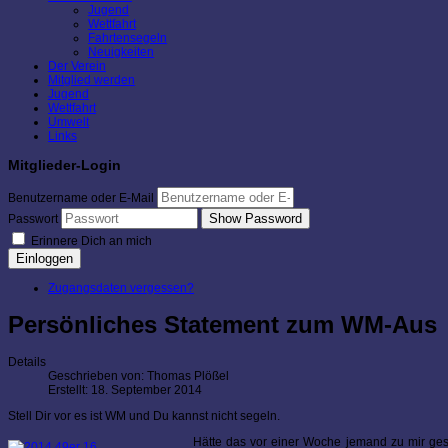
Jugend
Wettfahrt
Fahrtensegeln
Neuigkeiten
Der Verein
Mitglied werden
Jugend
Wettfahrt
Umwelt
Links
Mitglieder-Login
Benutzername oder E-Mail
Show Password
Passwort
Erinnere Dich an mich
Einloggen
Zugangsdaten vergessen?
Persönliches Statement zum WM-Aus
Details
Geschrieben von:
Thomas Plößel
Erstellt: 18. September 2014
Stell Dir vor es ist WM und Du kannst nicht segeln.
Hätte das vor einer Woche jemand zu mir gesag