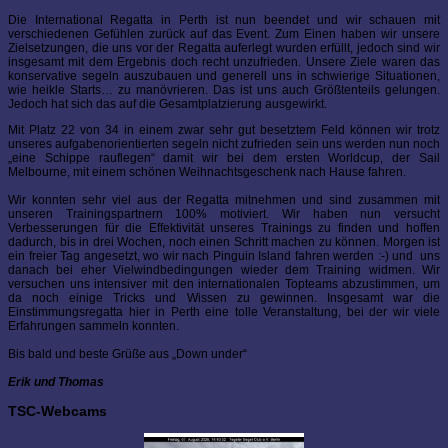
Die International Regatta in Perth ist nun beendet und wir schauen mit
verschiedenen Gefühlen zurück auf das Event. Zum Einen haben wir unsere
Zielsetzungen, die uns vor der Regatta auferlegt wurden erfüllt, jedoch sind wir
insgesamt mit dem Ergebnis doch recht unzufrieden. Unsere Ziele waren das
konservative segeln auszubauen und generell uns in schwierige Situationen,
wie heikle Starts… zu manövrieren. Das ist uns auch Größtenteils gelungen.
Jedoch hat sich das auf die Gesamtplatzierung ausgewirkt.
Mit Platz 22 von 34 in einem zwar sehr gut besetztem Feld können wir trotz
unseres aufgabenorientierten segeln nicht zufrieden sein uns werden nun noch
„eine Schippe rauflegen“ damit wir bei dem ersten Worldcup, der Sail
Melbourne, mit einem schönen Weihnachtsgeschenk nach Hause fahren.
Wir konnten sehr viel aus der Regatta mitnehmen und sind zusammen mit
unseren Trainingspartnern 100% motiviert. Wir haben nun versucht
Verbesserungen für die Effektivität unseres Trainings zu finden und hoffen
dadurch, bis in drei Wochen, noch einen Schritt machen zu können. Morgen ist
ein freier Tag angesetzt, wo wir nach Pinguin Island fahren werden :-) und uns
danach bei eher Vielwindbedingungen wieder dem Training widmen. Wir
versuchen uns intensiver mit den internationalen Topteams abzustimmen, um
da noch einige Tricks und Wissen zu gewinnen. Insgesamt war die
Einstimmungsregatta hier in Perth eine tolle Veranstaltung, bei der wir viele
Erfahrungen sammeln konnten.
Bis bald und beste Grüße aus „Down under“
Erik und Thomas
TSC-Webcams