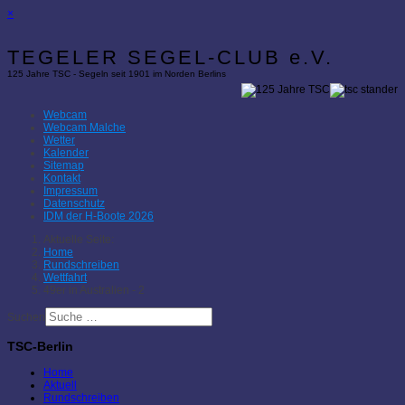
×
TEGELER SEGEL-CLUB e.V.
125 Jahre TSC - Segeln seit 1901 im Norden Berlins
Webcam
Webcam Malche
Wetter
Kalender
Sitemap
Kontakt
Impressum
Datenschutz
IDM der H-Boote 2026
Aktuelle Seite:
Home
Rundschreiben
Wettfahrt
49er in Australien - 2
Suchen
TSC-Berlin
Home
Aktuell
Rundschreiben