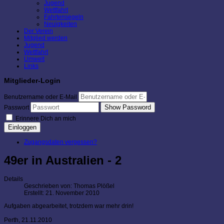
Jugend
Wettfahrt
Fahrtensegeln
Neuigkeiten
Der Verein
Mitglied werden
Jugend
Wettfahrt
Umwelt
Links
Mitglieder-Login
Benutzername oder E-Mail
Show Password
Passwort
Erinnere Dich an mich
Einloggen
Zugangsdaten vergessen?
49er in Australien - 2
Details
Geschrieben von:
Thomas Plößel
Erstellt: 21. November 2010
Aufgaben abgearbeitet, trotzdem war mehr drin!
Perth, 21.11.2010