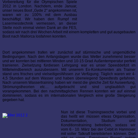
Vorbereitung für die Olympischen Spiele
2012 in London. Nachdem, ende Januar,
unser neues Boot „Gyde 2" angekommen ist,
waren wir zu 100% mit dem Ausbau
beschäftigt. Wir haben den Rumpf mit
Lasermesstechnik vermessen, an dieser
Stelle noch einmal vielen Dank an die FES,
sodass wir nach drei Wochen Arbeit mit einem kompletten und gut ausgebauten
Boot nach Mallorca losfahren konnten.
Dort angekommen trafen wir zunächst auf stürmische und ungemütliche
Bedingungen. Nach den Anfangstagen wurde das Wetter zunehmend besser
und wir konnten bei mittleren Winden und 10-15 Grad Außentemperatur perfekt
trainieren. Zielsetzung fürdiesen Lehrgang war es unser Speeddefizit im
Mittelwindbereich auszubessern. Mit unserem Ex-Konkurrenten als Trainer
stand uns frisches und vielseitigesWissen zur Verfügung. Täglich waren wir 4-
4,5 Stunden auf dem Wasser und haben überwiegend Speedtests gefahren.
Nach unserem Wassertraining haben wir meist die gleiche Zeit für Auswertung,
Strömungstheorien etc.... aufgebracht und sind unglaublich gut
vorangekommen. Bei den nachmittaglichen Rennen konnten wir auf einmal
dominieren, sodass es im internationalen Vergleich eine große Steigerung
gegeben hat.
Nun ist diese Trainingswoche vorbei und
das heißt wir müssen etwas Organisation,
Dokumentation, Studium und
Konditionstraining betreiben, sodass wir
vom 6.- 10. März bei der Cebit in Hannover
mit voller Tatkraft bereitstehen können. Dort