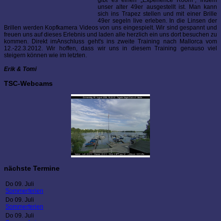
gibt es einen „Experience Room", indem
unser alter 49er ausgestellt ist. Man kann
sich ins Trapez stellen und mit einer Brille
49er segeln live erleben. In die Linsen der
Brillen werden Kopfkamera Videos von uns eingespielt. Wir sind gespannt und
freuen uns auf dieses Erlebnis und laden alle herzlich ein uns dort besuchen zu
kommen. Direkt imAnschluss geht's ins zweite Training nach Mallorca vom
12.-22.3.2012. Wir hoffen, dass wir uns in diesem Training genauso viel
steigern können wie im letzten.
Erik & Tomi
TSC-Webcams
nächste Termine
Do 09. Juli
Sommerferien
Do 09. Juli
Sommerferien
Do 09. Juli