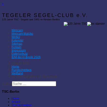
×
TEGELER SEGEL-CLUB e.V.
125 Jahre TSC - Segeln seit 1901 im Norden Berlins
Webcam
Webcam Malche
Wetter
Kalender
Sitemap
Kontakt
Impressum
Datenschutz
IDM der H-Boote 2026
Aktuelle Seite:
Home
Rundschreiben
Wettfahrt
Als Sparringpartner ins Olympiajahr
Suchen
TSC-Berlin
Home
Aktuell
Rundschreiben