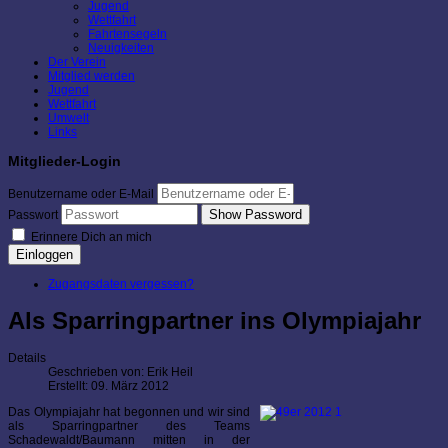
Jugend
Wettfahrt
Fahrtensegeln
Neuigkeiten
Der Verein
Mitglied werden
Jugend
Wettfahrt
Umwelt
Links
Mitglieder-Login
Benutzername oder E-Mail
Show Password
Passwort
Erinnere Dich an mich
Einloggen
Zugangsdaten vergessen?
Als Sparringpartner ins Olympiajahr
Details
Geschrieben von:
Erik Heil
Erstellt: 09. März 2012
Das Olympiajahr hat begonnen und wir sind
als Sparringpartner des Teams
Schadewaldt/Baumann mitten in der