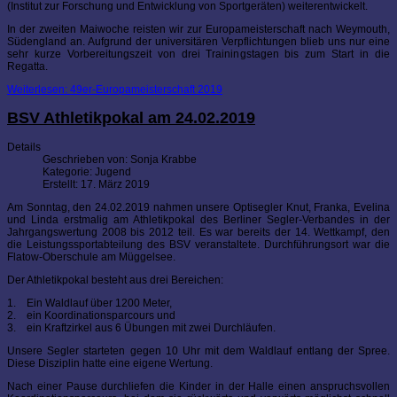
(Institut zur Forschung und Entwicklung von Sportgeräten) weiterentwickelt.
In der zweiten Maiwoche reisten wir zur Europameisterschaft nach Weymouth,
Südengland an. Aufgrund der universitären Verpflichtungen blieb uns nur eine
sehr kurze Vorbereitungszeit von drei Trainingstagen bis zum Start in die
Regatta.
Weiterlesen: 49er-Europameisterschaft 2019
BSV Athletikpokal am 24.02.2019
Details
Geschrieben von:
Sonja Krabbe
Kategorie:
Jugend
Erstellt: 17. März 2019
Am Sonntag, den 24.02.2019 nahmen unsere Optisegler Knut, Franka, Evelina
und Linda erstmalig am Athletikpokal des Berliner Segler-Verbandes in der
Jahrgangswertung 2008 bis 2012 teil. Es war bereits der 14. Wettkampf, den
die Leistungssportabteilung des BSV veranstaltete. Durchführungsort war die
Flatow-Oberschule am Müggelsee.
Der Athletikpokal besteht aus drei Bereichen:
1. Ein Waldlauf über 1200 Meter,
2. ein Koordinationsparcours und
3. ein Kraftzirkel aus 6 Übungen mit zwei Durchläufen.
Unsere Segler starteten gegen 10 Uhr mit dem Waldlauf entlang der Spree.
Diese Disziplin hatte eine eigene Wertung.
Nach einer Pause durchliefen die Kinder in der Halle einen anspruchsvollen