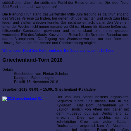
südöstlichen Ufern der südlichste Punkt der Reise erreicht ist. Die Idee `Nord
Süd Fahrt, einhand.` war geboren!
Die Planung.
Früh stand das Zeitfenster Mitte Juni fest und es galt nun entlang
des Weges Vereine zu finden, bei denen ich übernachten und auch zum Mast
legen und stellen anlegen konnte. Gar nicht so einfach, da in den Vereinen
unter der Woche nicht immer jemand vor Ort ist. Etappe für Etappe ließen sich
hilfsbereite Kameraden gewinnen und so entstand ein immer genauer
werdendes Bild des Ablaufs. Kurz vor der Reise fiel die Schleuse Spandau aus,
das hieß umplanen ! Der Zugang zum Wannsee war nun nur noch über den
Umweg Schleusen Plötzensee und Charlottenburg möglich.
Weiterlesen: Nord Süd Fahrt, einhand. Ein Segelabenteuer in 12 Tagen.
Griechenland-Törn 2018
Details
Geschrieben von:
Florian Schober
Kategorie:
Fahrtensegeln
Erstellt: 15. November 2018
Segeltörn 2018, 08.09. – 15.09., Griechenland -Kykladen-
Der von Max Stapel bestens organsierte
Segeltörn führte uns dieses Jahr in die
Kykladen. Das Boot übernahmen wir in
Lavrion, südlich von Athen und daher mit
dem Flugzeug gut aus Deutschland zu
erreichen. Dies war wichtig, da die
zehnköpfige Crew aus vielen Städten
Deutschlands angereist kam. Am Vorabend
gab es bei leckerem Essen ein großes