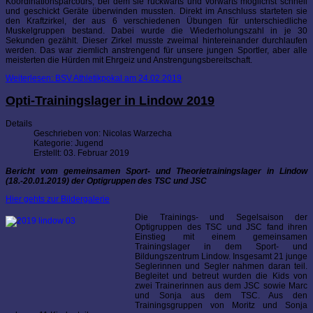
Koordinationsparcours, bei dem sie rückwärts und vorwärts möglichst schnell
und geschickt Geräte überwinden mussten. Direkt im Anschluss starteten sie
den Kraftzirkel, der aus 6 verschiedenen Übungen für unterschiedliche
Muskelgruppen bestand. Dabei wurde die Wiederholungszahl in je 30
Sekunden gezählt. Dieser Zirkel musste zweimal hintereinander durchlaufen
werden. Das war ziemlich anstrengend für unsere jungen Sportler, aber alle
meisterten die Hürden mit Ehrgeiz und Anstrengungsbereitschaft.
Weiterlesen: BSV Athletikpokal am 24.02.2019
Opti-Trainingslager in Lindow 2019
Details
Geschrieben von:
Nicolas Warzecha
Kategorie:
Jugend
Erstellt: 03. Februar 2019
Bericht vom gemeinsamen Sport- und Theorietrainingslager in Lindow
(18.-20.01.2019) der Optigruppen des TSC und JSC
Hier gehts zur Bildergalerie
Die Trainings- und Segelsaison der
Optigruppen des TSC und JSC fand ihren
Einstieg mit einem gemeinsamen
Trainingslager in dem Sport- und
Bildungszentrum Lindow. Insgesamt 21 junge
Seglerinnen und Segler nahmen daran teil.
Begleitet und betreut wurden die Kids von
zwei Trainerinnen aus dem JSC sowie Marc
und Sonja aus dem TSC. Aus den
Trainingsgruppen von Moritz und Sonja