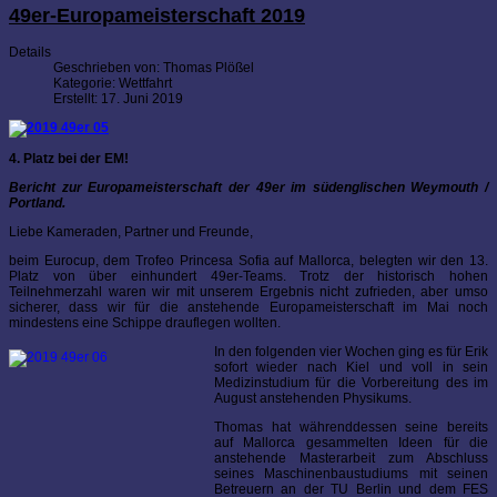
49er-Europameisterschaft 2019
Details
Geschrieben von:
Thomas Plößel
Kategorie:
Wettfahrt
Erstellt: 17. Juni 2019
4. Platz bei der EM!
Bericht zur Europameisterschaft der 49er im südenglischen Weymouth /
Portland.
Liebe Kameraden, Partner und Freunde,
beim Eurocup, dem Trofeo Princesa Sofia auf Mallorca, belegten wir den 13.
Platz von über einhundert 49er-Teams. Trotz der historisch hohen
Teilnehmerzahl waren wir mit unserem Ergebnis nicht zufrieden, aber umso
sicherer, dass wir für die anstehende Europameisterschaft im Mai noch
mindestens eine Schippe drauflegen wollten.
In den folgenden vier Wochen ging es für Erik
sofort wieder nach Kiel und voll in sein
Medizinstudium für die Vorbereitung des im
August anstehenden Physikums.
Thomas hat währenddessen seine bereits
auf Mallorca gesammelten Ideen für die
anstehende Masterarbeit zum Abschluss
seines Maschinenbaustudiums mit seinen
Betreuern an der TU Berlin und dem FES