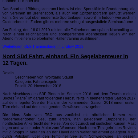
nahmen 11 Kinder teil.
Das Sport-und Bildungszentrum Lindow ist eine Sportstätte in Brandenburg, die
von Vereinen im Breitensport, als auch von Spitzensportlern genutzt werden
kann. Sie verfügt über modernste Sportanlagen sowohl im Indoor- wie auch im
Outdoorbereich. Zudem gibt es mehrere sehr gut ausgestattete Seminarräume.
Am Freitag, den 18.01.2019 reisten alle Teilnehmer am späten Nachmittag an.
Nach einem reichhaltigen und sportgerechten Abendessen ließen wir den
Abend mit einem spielbetonten Hallentraining ausklingen.
Weiterlesen: Opti-Trainingslager in Lindow 2019
Nord Süd Fahrt, einhand. Ein Segelabenteuer in
12 Tagen.
Details
Geschrieben von:
Wolfgang Staudt
Kategorie:
Fahrtensegeln
Erstellt: 20. November 2018
Nach Abschluss des SBF Binnen im Sommer 2016 und dem Erwerb meines
Bootes `Marie` im darauf folgenden Herbst, reifte in meiner ersten Saison 2017
auf dem Tegeler See der Plan, in der kommenden Saison 2018 einen ersten
Törn einhand auf den umliegenden Gewässern anzugehen.
Die Idee.
Solo vom
TSC
aus zunächst mit nördlichen Kursen zum
Niederneuendorfer See, zum ersten, nah gelegenen Etappenziel, der
nördlichsten Ankerbucht der Reise. Von dort zurück mit südlichen Kursen, Mast
legen und weiter unter Motor zum Wannsee. Nach dem `Ersegeln` des Reviers
mit 2 Stopps in Vereinen an der Havel dann weiter mit erneut gelegtem Mast
durch Potsdam, über den Templiner See zum Schwielowsee, an dessen