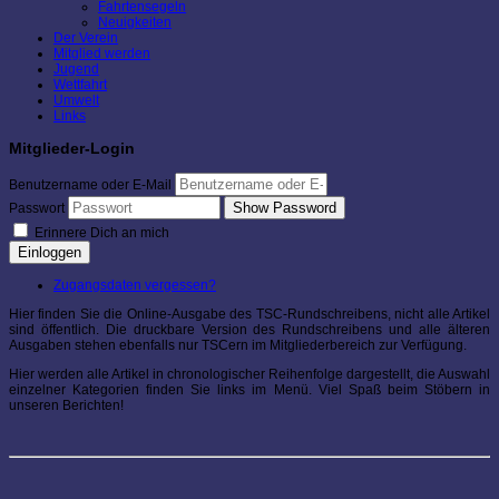
Fahrtensegeln
Neuigkeiten
Der Verein
Mitglied werden
Jugend
Wettfahrt
Umwelt
Links
Mitglieder-Login
Benutzername oder E-Mail
Show Password
Passwort
Erinnere Dich an mich
Einloggen
Zugangsdaten vergessen?
Hier finden Sie die Online-Ausgabe des TSC-Rundschreibens, nicht alle Artikel
sind öffentlich. Die druckbare Version des Rundschreibens und alle älteren
Ausgaben stehen ebenfalls nur TSCern im Mitgliederbereich zur Verfügung.
Hier werden alle Artikel in chronologischer Reihenfolge dargestellt, die Auswahl
einzelner Kategorien finden Sie links im Menü. Viel Spaß beim Stöbern in
unseren Berichten!