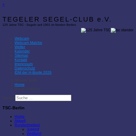
×
TEGELER SEGEL-CLUB e.V.
125 Jahre TSC - Segeln seit 1901 im Norden Berlins
Webcam
Webcam Malche
Wetter
Kalender
Sitemap
Kontakt
Impressum
Datenschutz
IDM der H-Boote 2026
Aktuelle Seite:
Home
Rundschreiben
Suchen
TSC-Berlin
Home
Aktuell
Rundschreiben
Jugend
Wettfahrt