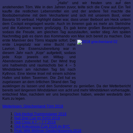
„Hallo“ und wir freuten uns auf den
anstehenden Törn. Wie in den Jahren zuvor, teilte sich die Crew auf. Ein Teil
kaufte die restlichen Lebensmittel ein und der andere Teil machte die
Bootsübernahme mit dem Vercharterer und sich mit unserem Boot, einer
Bavaria 55 vertraut. Highlight dabei war, dass unser Beiboot am Heck untern
dem Cockpit eingelagert wurde. Auch im Inneren gab es mehr als Stehhöhe
und die Kabinen waren großzügig. Es gab keine großen Beanstandungen,
sodass die Freude, am gleichen Tag auszulaufen, weiter stieg. Am späten
Nachmittag gab es dann das Kommando von Max sich bereit zu machen. Das
erste Manöver des Törns klappte sofort.
Der
erste Liegeplatz war eine Bucht nahe
Lavrion. Die Essenszubereitung war in
diesem Jahr nach „Koje“ aufgeteilt, sodass
jede Koje jeweils ein Mittag- und
Abendessen zubereitet hat. Der Wind trug
uns halbwinds und raumschots bei 4 – 5
Windstärken am nächsten Tag bis nach
Kythnos. Eine kleine Insel mit einem schöne
Hafen und tollen Tavernen. Die Zeit hat es
zugelassen an dem örtlichen Strand den Tag
ausklingen zu lassen und den Sundowner zu genießen. Da der Wetterbericht
bereits seit längerem Windstärken von acht und mehr Windstärken vorhersagte,
entschied Max, nachdem wir uns besprochen haben, wieder westwärts den
Kurs zu legen.
Weiterlesen: Griechenland-Törn 2018
Opti-Herbst-Trainingslager 2018
Null Drei Cup im SV03 2018
Opti Clinic 4.7. – 7.7.2018
Opti-Kokosnuss-Cup 2018 im BYC
Pirat: Willi-Möllmer-Gedächtnispreis 2018