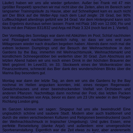
Läufer) haben wir uns alle wieder gefunden. Außer bei Frank mit 47 min
(größter Respekt!) sprechen wir mal nicht über die Zeiten, alles im Bereich sehr
langsamer Trainingsläufe zu Hause, aber auf Schnelligkeit kam es auch nicht
an! Der Blick auf die Wetter-App nach dem Lauf zeigte: 28 Grad, bei 90%
Luftfeuchtigkeit allerdings gefühlt wie 34 Grad. Vor dem Hintergrund kann sich
das Ergebnis durchaus sehen lassen: Frank mit Platz 160 von 12.000, Flo und
Nicki mit den Plätzen 831/832 und Anja mit Platz 3.324 (noch fast im 1. Viertel).
Der Vormittag des Sonntags war dann mit Abkühlen im Pool, Schlaf nachholen
und Flüssigkeit nachtanken ziemlich ruhig, so dass wir uns erst zum
Mittagessen wieder nach draußen begeben haben. Abends dann noch mal die
extrem leckeren Dumplings und der Besuch der Weihnachtsshow in den
Gardens by the Bay, immerhin mit Weihnachtsmusik, Weihnachtsmarkt und
künstlichem Schneegestöber bei weiterhin über 30 Grad. Zum Abschluss am
letzten Abend haben wir uns noch einen Drink in der höchsten Brauerei der
Welt gegönnt: Im Level33, im 33. Stockwerk eines der Wolkenkratzer des
Finanzzentrums, schmeckt das Bier dank des wunderschönen Blicks über die
Marina Bay besonders gut.
Montag war dann der letzte Tag, an dem wir uns die Gardens by the Bay
nochmal im Hellen angucken konnten, inkl. eines riesigen Regenwald-
Gewächshauses und einer beeindruckenden Vielfalt von Orchideen und
anderen Pflanzen. Nachmittags dann nochmal der Pool, das letzten Packen
und Verabschieden von Anja, bevor es dann um 23 Uhr wieder in den Flieger
Richtung London ging.
Im Ganzen können wir sagen: Singapur hat uns alle beeindruckt! Eine
unglaublich schöne und saubere Stadt. Modern aber auch traditionell und
durch die vielen verschiedenen Kulturen und Religionen beeindruckend (auch
der Weihnachtsschmuck in tropischer Umgebung). Und gutes Essen, eine
perfekte Reiseleitung (danke Anja!) und außerdem eine unvergessliche
Sportveranstaltung. Eigentlich war die Zeit etwas zu kurz, aber andererseits