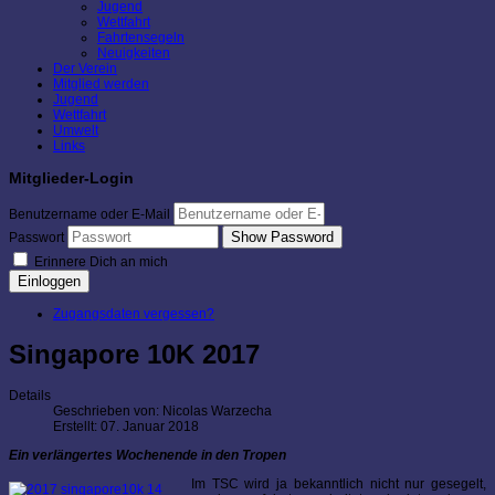
Jugend
Wettfahrt
Fahrtensegeln
Neuigkeiten
Der Verein
Mitglied werden
Jugend
Wettfahrt
Umwelt
Links
Mitglieder-Login
Benutzername oder E-Mail
Show Password
Passwort
Erinnere Dich an mich
Einloggen
Zugangsdaten vergessen?
Singapore 10K 2017
Details
Geschrieben von:
Nicolas Warzecha
Erstellt: 07. Januar 2018
Ein verlängertes Wochenende in den Tropen
Im TSC wird ja bekanntlich nicht nur gesegelt,