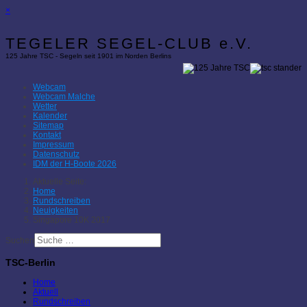
×
TEGELER SEGEL-CLUB e.V.
125 Jahre TSC - Segeln seit 1901 im Norden Berlins
Webcam
Webcam Malche
Wetter
Kalender
Sitemap
Kontakt
Impressum
Datenschutz
IDM der H-Boote 2026
Aktuelle Seite:
Home
Rundschreiben
Neuigkeiten
Singapore 10K 2017
Suchen
TSC-Berlin
Home
Aktuell
Rundschreiben