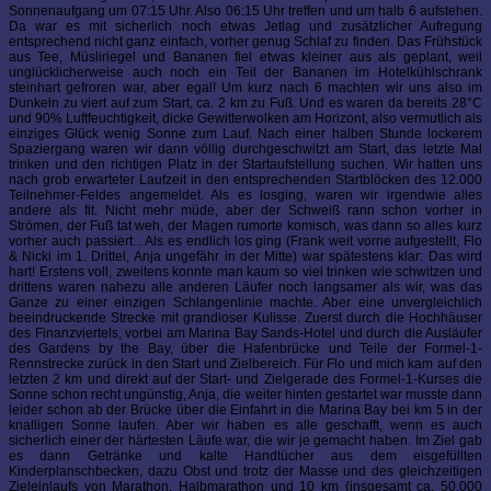
Sonnenaufgang um 07:15 Uhr. Also 06:15 Uhr treffen und um halb 6 aufstehen.
Da war es mit sicherlich noch etwas Jetlag und zusätzlicher Aufregung
entsprechend nicht ganz einfach, vorher genug Schlaf zu finden. Das Frühstück
aus Tee, Müsliriegel und Bananen fiel etwas kleiner aus als geplant, weil
unglücklicherweise auch noch ein Teil der Bananen im Hotelkühlschrank
steinhart gefroren war, aber egal! Um kurz nach 6 machten wir uns also im
Dunkeln zu viert auf zum Start, ca. 2 km zu Fuß. Und es waren da bereits 28°C
und 90% Luftfeuchtigkeit, dicke Gewitterwolken am Horizont, also vermutlich als
einziges Glück wenig Sonne zum Lauf. Nach einer halben Stunde lockerem
Spaziergang waren wir dann völlig durchgeschwitzt am Start, das letzte Mal
trinken und den richtigen Platz in der Startaufstellung suchen. Wir hatten uns
nach grob erwarteter Laufzeit in den entsprechenden Startblöcken des 12.000
Teilnehmer-Feldes angemeldet. Als es losging, waren wir irgendwie alles
andere als fit. Nicht mehr müde, aber der Schweiß rann schon vorher in
Strömen, der Fuß tat weh, der Magen rumorte komisch, was dann so alles kurz
vorher auch passiert... Als es endlich los ging (Frank weit vorne aufgestellt, Flo
& Nicki im 1. Drittel, Anja ungefähr in der Mitte) war spätestens klar: Das wird
hart! Erstens voll, zweitens konnte man kaum so viel trinken wie schwitzen und
drittens waren nahezu alle anderen Läufer noch langsamer als wir, was das
Ganze zu einer einzigen Schlangenlinie machte. Aber eine unvergleichlich
beeindruckende Strecke mit grandioser Kulisse. Zuerst durch die Hochhäuser
des Finanzviertels, vorbei am Marina Bay Sands-Hotel und durch die Ausläufer
des Gardens by the Bay, über die Hafenbrücke und Teile der Formel-1-
Rennstrecke zurück in den Start und Zielbereich. Für Flo und mich kam auf den
letzten 2 km und direkt auf der Start- und Zielgerade des Formel-1-Kurses die
Sonne schon recht ungünstig, Anja, die weiter hinten gestartet war musste dann
leider schon ab der Brücke über die Einfahrt in die Marina Bay bei km 5 in der
knalligen Sonne laufen. Aber wir haben es alle geschafft, wenn es auch
sicherlich einer der härtesten Läufe war, die wir je gemacht haben. Im Ziel gab
es dann Getränke und kalte Handtücher aus dem eisgefüllten
Kinderplanschbecken, dazu Obst und trotz der Masse und des gleichzeitigen
Zieleinlaufs von Marathon, Halbmarathon und 10 km (insgesamt ca. 50.000