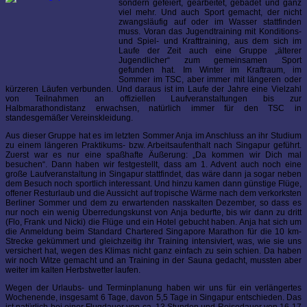
sondern gefeiert, gearbeitet, gebadet und ganz
viel mehr. Und auch Sport gemacht, der nicht
zwangsläufig auf oder im Wasser stattfinden
muss. Voran das Jugendtraining mit Konditions-
und Spiel- und Krafttraining, aus dem sich im
Laufe der Zeit auch eine Gruppe „älterer
Jugendlicher“ zum gemeinsamen Sport
gefunden hat. Im Winter im Kraftraum, im
Sommer im TSC, aber immer mit längeren oder
kürzeren Läufen verbunden. Und daraus ist im Laufe der Jahre eine Vielzahl
von Teilnahmen an offiziellen Laufveranstaltungen bis zur
Halbmarathondistanz erwachsen, natürlich immer für den TSC in
standesgemäßer Vereinskleidung.
Aus dieser Gruppe hat es im letzten Sommer Anja im Anschluss an ihr Studium
zu einem längeren Praktikums- bzw. Arbeitsaufenthalt nach Singapur geführt.
Zuerst war es nur eine spaßhafte Äußerung: „Da kommen wir Dich mal
besuchen“. Dann haben wir festgestellt, dass am 1. Advent auch noch eine
große Laufveranstaltung in Singapur stattfindet, das wäre dann ja sogar neben
dem Besuch noch sportlich interessant. Und hinzu kamen dann günstige Flüge,
offener Resturlaub und die Aussicht auf tropische Wärme nach dem verkorksten
Berliner Sommer und dem zu erwartenden nasskalten Dezember, so dass es
nur noch ein wenig Überredungskunst von Anja bedurfte, bis wir dann zu dritt
(Flo, Frank und Nicki) die Flüge und ein Hotel gebucht haben. Anja hat sich um
die Anmeldung beim Standard Chartered Singapore Marathon für die 10 km-
Strecke gekümmert und gleichzeitig ihr Training intensiviert, was, wie sie uns
versichert hat, wegen des Klimas nicht ganz einfach zu sein schien. Da haben
wir noch Witze gemacht und an Training in der Sauna gedacht, mussten aber
weiter im kalten Herbstwetter laufen.
Wegen der Urlaubs- und Terminplanung haben wir uns für ein verlängertes
Wochenende, insgesamt 6 Tage, davon 5,5 Tage in Singapur entschieden. Das