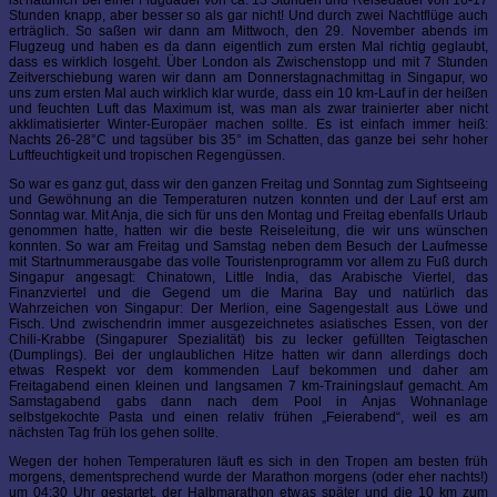
ist natürlich bei einer Flugdauer von ca. 13 Stunden und Reisedauer von 16-17
Stunden knapp, aber besser so als gar nicht! Und durch zwei Nachtflüge auch
erträglich. So saßen wir dann am Mittwoch, den 29. November abends im
Flugzeug und haben es da dann eigentlich zum ersten Mal richtig geglaubt,
dass es wirklich losgeht. Über London als Zwischenstopp und mit 7 Stunden
Zeitverschiebung waren wir dann am Donnerstagnachmittag in Singapur, wo
uns zum ersten Mal auch wirklich klar wurde, dass ein 10 km-Lauf in der heißen
und feuchten Luft das Maximum ist, was man als zwar trainierter aber nicht
akklimatisierter Winter-Europäer machen sollte. Es ist einfach immer heiß:
Nachts 26-28°C und tagsüber bis 35° im Schatten, das ganze bei sehr hoher
Luftfeuchtigkeit und tropischen Regengüssen.
So war es ganz gut, dass wir den ganzen Freitag und Sonntag zum Sightseeing
und Gewöhnung an die Temperaturen nutzen konnten und der Lauf erst am
Sonntag war. Mit Anja, die sich für uns den Montag und Freitag ebenfalls Urlaub
genommen hatte, hatten wir die beste Reiseleitung, die wir uns wünschen
konnten. So war am Freitag und Samstag neben dem Besuch der Laufmesse
mit Startnummerausgabe das volle Touristenprogramm vor allem zu Fuß durch
Singapur angesagt: Chinatown, Little India, das Arabische Viertel, das
Finanzviertel und die Gegend um die Marina Bay und natürlich das
Wahrzeichen von Singapur: Der Merlion, eine Sagengestalt aus Löwe und
Fisch. Und zwischendrin immer ausgezeichnetes asiatisches Essen, von der
Chili-Krabbe (Singapurer Spezialität) bis zu lecker gefüllten Teigtaschen
(Dumplings). Bei der unglaublichen Hitze hatten wir dann allerdings doch
etwas Respekt vor dem kommenden Lauf bekommen und daher am
Freitagabend einen kleinen und langsamen 7 km-Trainingslauf gemacht. Am
Samstagabend gabs dann nach dem Pool in Anjas Wohnanlage
selbstgekochte Pasta und einen relativ frühen „Feierabend“, weil es am
nächsten Tag früh los gehen sollte.
Wegen der hohen Temperaturen läuft es sich in den Tropen am besten früh
morgens, dementsprechend wurde der Marathon morgens (oder eher nachts!)
um 04:30 Uhr gestartet, der Halbmarathon etwas später und die 10 km zum