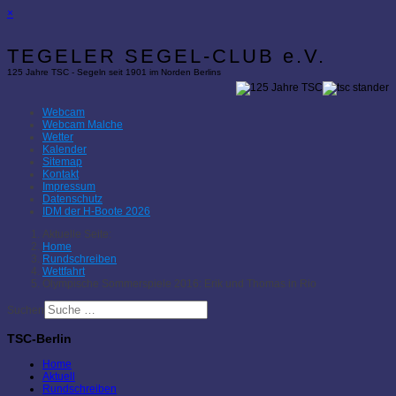
×
TEGELER SEGEL-CLUB e.V.
125 Jahre TSC - Segeln seit 1901 im Norden Berlins
Webcam
Webcam Malche
Wetter
Kalender
Sitemap
Kontakt
Impressum
Datenschutz
IDM der H-Boote 2026
Aktuelle Seite:
Home
Rundschreiben
Wettfahrt
Olympische Sommerspiele 2016: Erik und Thomas in Rio
Suchen
TSC-Berlin
Home
Aktuell
Rundschreiben