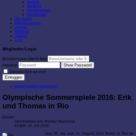
Jugend
Wettfahrt
Fahrtensegeln
Neuigkeiten
Der Verein
Mitglied werden
Jugend
Wettfahrt
Umwelt
Links
Mitglieder-Login
Benutzername oder E-Mail
Show Password
Passwort
Erinnere Dich an mich
Einloggen
Zugangsdaten vergessen?
Olympische Sommerspiele 2016: Erik
und Thomas in Rio
Details
Geschrieben von:
Nicolas Warzecha
Erstellt: 14. Juli 2016
Vom 05. bis zum 21. August 2016 finden in Rio de