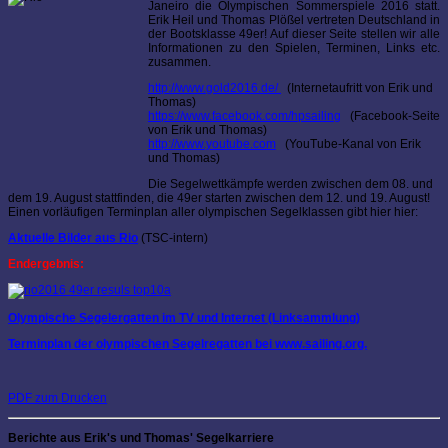
Janeiro die Olympischen Sommerspiele 2016 statt.
Erik Heil und Thomas Plößel vertreten Deutschland in
der Bootsklasse 49er! Auf dieser Seite stellen wir alle
Informationen zu den Spielen, Terminen, Links etc.
zusammen.
http://www.gold2016.de/
(Internetaufritt von Erik und
Thomas)
https://www.facebook.com/hpsailing
(Facebook-Seite
von Erik und Thomas)
http://www.youtube.com
(YouTube-Kanal von Erik
und Thomas)
Die Segelwettkämpfe werden zwischen dem 08. und
dem 19. August stattfinden, die 49er starten zwischen dem 12. und 19. August!
Einen vorläufigen Terminplan aller olympischen Segelklassen gibt hier hier:
Aktuelle Bilder aus Rio
(TSC-intern)
Endergebnis:
Olympische Segelergatten im TV und Internet (Linksammlung)
Terminplan der olympischen Segelregatten bei www.sailing.org.
PDF zum Drucken
Berichte aus Erik's und Thomas' Segelkarriere