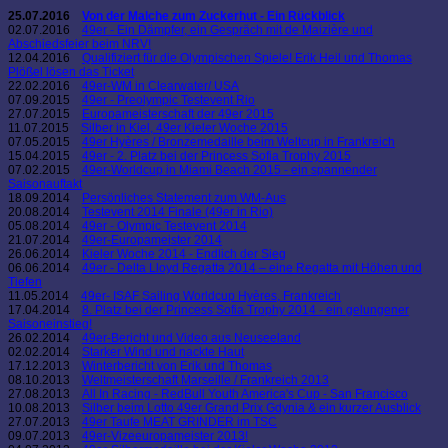
25.07.2016
Von der Malche zum Zuckerhut - Ein Rückblick
02.07.2016
49er - Ein Dämpfer, ein Gespräch mit de Maizière und
Abschiedsfeier beim NRV!
12.04.2016
Qualifiziert für die Olympischen Spiele! Erik Heil und Thomas
Plößel lösen das Ticket
22.02.2016
49er-WM in Clearwater/ USA
07.09.2015
49er - Preolympic Testevent Rio
27.07.2015
Europameisterschaft der 49er 2015
11.07.2015
Silber in Kiel, 49er Kieler Woche 2015
07.05.2015
49er Hyères / Bronzemedaille beim Weltcup in Frankreich
15.04.2015
49er - 2. Platz bei der Princess Sofia Trophy 2015
07.02.2015
49er-Worldcup in Miami Beach 2015 - ein spannender
Saisonauftakt
18.09.2014
Persönliches Statement zum WM-Aus
20.08.2014
Testevent 2014 Finale (49er in Rio)
05.08.2014
49er - Olympic Testevent 2014
21.07.2014
49er-Europameister 2014
26.06.2014
Kieler Woche 2014 - Endlich der Sieg
06.06.2014
49er - Delta Lloyd Regatta 2014 – eine Regatta mit Höhen und
Tiefen
11.05.2014
49er- ISAF Sailing Worldcup Hyères, Frankreich
17.04.2014
8. Platz bei der Princess Sofia Trophy 2014 - ein gelungener
Saisoneinstieg!
26.02.2014
49er-Bericht und Video aus Neuseeland
02.02.2014
Starker Wind und nackte Haut
17.12.2013
Winterbericht von Erik und Thomas
08.10.2013
Weltmeisterschaft Marseille / Frankreich 2013
27.08.2013
All In Racing - RedBull Youth America's Cup - San Francisco
10.08.2013
Silber beim Lotto 49er Grand Prix Gdynia & ein kurzer Ausblick
27.07.2013
49er Taufe MEAT GRINDER im TSC
09.07.2013
49er-Vizeeuropameister 2013!