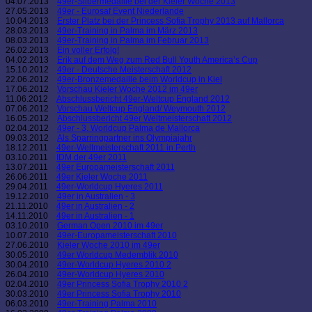
04.07.2013
49er-Silbermedaille bei der Kieler Woche 2013
27.05.2013
49er - Eurosaf Event Niederlande
10.04.2013
Erster Platz bei der Princess Sofia Trophy 2013 auf Mallorca
28.03.2013
49er-Training in Palma im März 2013
08.03.2013
49er-Training in Palma im Februar 2013
26.02.2013
Ein voller Erfolg!
04.02.2013
Erik auf dem Weg zum Red Bull Youth America’s Cup
15.10.2012
49er - Deutsche Meisterschaft 2012
22.06.2012
49er-Bronzemedaille beim Worldcup in Kiel
17.06.2012
Vorschau Kieler Woche 2012 im 49er
11.06.2012
Abschlussbericht 49er-Weltcup England 2012
07.06.2012
Vorschau Weltcup England/ Weymouth 2012
16.05.2012
Abschlussbericht 49er Weltmeisterschaft 2012
02.04.2012
49er - 3. Worldcup Palma de Mallorca
09.03.2012
Als Sparringpartner ins Olympiajahr
18.12.2011
49er-Weltmeisterschaft 2011 in Perth
03.10.2011
IDM der 49er 2011
13.07.2011
49er Europameisterschaft 2011
26.06.2011
49er Kieler Woche 2011
29.04.2011
49er-Worldcup Hyeres 2011
19.12.2010
49er in Australien - 3
21.11.2010
49er in Australien - 2
14.11.2010
49er in Australien - 1
03.10.2010
German Open 2010 im 49er
10.07.2010
49er-Europameisterschaft 2010
27.06.2010
Kieler Woche 2010 im 49er
30.05.2010
49er Worldcup Medemblik 2010
30.04.2010
49er-Worldcup Hyeres 2010 2
26.04.2010
49er-Worldcup Hyeres 2010
02.04.2010
49er Princess Sofia Trophy 2010 2
30.03.2010
49er Princess Sofia Trophy 2010
06.03.2010
49er-Training Palma 2010