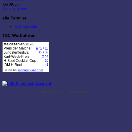
Do 09. Juli
Sommerferien
alle Termine
TSC-Kalender
TSC-Wettfahrten
Meldezahlen 2026
Preis der Malche:
4
/
5
/
19
Jüngstenfestival:
45
/
39
Kurt-Weck-Preis:
2
/
4
H-Boot Cocktail Cup :
10
IDM H-Boot:
41
Listen bei
manage2sail.com
Impressum
|
Datenschutz